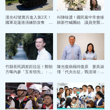
漢光42號實兵進入第2天！
叫陣味濃！國民黨中常會移
國軍花蓮港演練防攻奪 部
師新竹喊團結 議員突襲大
署裝甲車戒備
喊「陳見賢加油」現場瞬間
凍結
竹縣長民調差距拉近！鄭朝
陳光復病榻待復原 妻吳淑
方曝內參「互有領先」：以
瑾「代夫出征」戰澎湖：準
市政實績爭取選民認同
備好了！