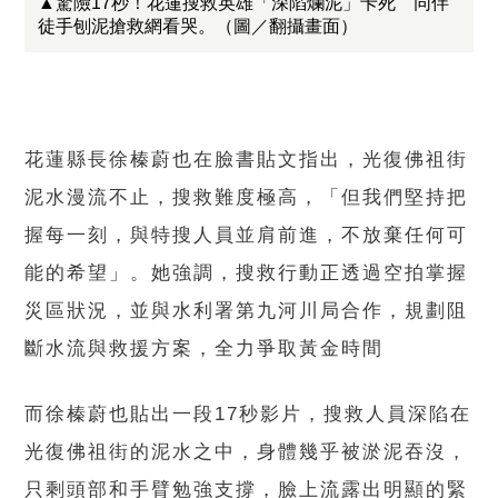
▲驚險17秒！花蓮搜救英雄「深陷爛泥」卡死 同伴
徒手刨泥搶救網看哭。（圖／翻攝畫面）
花蓮縣長徐榛蔚也在臉書貼文指出，光復佛祖街
泥水漫流不止，搜救難度極高，「但我們堅持把
握每一刻，與特搜人員並肩前進，不放棄任何可
能的希望」。她強調，搜救行動正透過空拍掌握
災區狀況，並與水利署第九河川局合作，規劃阻
斷水流與救援方案，全力爭取黃金時間
而徐榛蔚也貼出一段17秒影片，搜救人員深陷在
光復佛祖街的泥水之中，身體幾乎被淤泥吞沒，
只剩頭部和手臂勉強支撐，臉上流露出明顯的緊