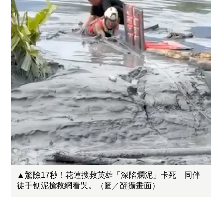
▲驚險17秒！花蓮搜救英雄「深陷爛泥」卡死 同伴
徒手刨泥搶救網看哭。（圖／翻攝畫面）