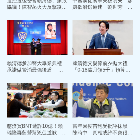
遭控選後密會賴清德、撕毀
中國暴徒襲擊矢板明夫！廖
協議！陳智菡火大反擊凌
嫌欲潛逃遭逮 劉世芳：涉
濤：欠柯文哲一個道歉
國安層級將移送偵辦
賴清德參加警大畢業典禮
賴清德父親節前夕拋大禮！
承諾做警消最強後盾 劉
「0-18歲月領5千」預算入
世芳期勉「學習聆聽」守護
列 喊話：此時不生更待何
治安
時
慈濟買BNT遭詐10億！賴
當年因疫苗飽受批評抹黑
瑞隆轟藍營幫兇促道歉 柯
陳時中：真相或許不會很快
志恩反擊：比病毒還毒
被看見 但也永遠不會消失