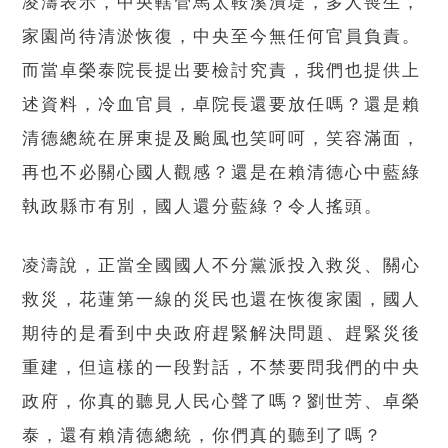
凌濤表示，中央轄管馬太鞍溪潰堤，多人喪生，
家園尚待清淤恢復，中央至今無任何官員負責。
而當卓榮泰院長提出要檢討究責，我們也提供上
述資料，冷血官員，卓院長還要放任嗎？還是賴
清德總統在屏東提及颱風也笑呵呵，笑容滿面，
再也不必關心國人觀感？還是在賴清德心中藍綠
執政縣市有別，國人還分藍綠？令人搖頭。
凌濤說，正當全國國人不分黨派投入救災、關心
救災，花蓮第一線的災民也還在恢復家園，國人
期待的是看到中央政府趕緊解決問題、趕緊災後
重建，但這樣的一段對話，不禁要問我們的中央
政府，你真的聽見人民心聲了嗎？劉世芳、卓榮
泰，還有賴清德總統，你們真的聽到了嗎？