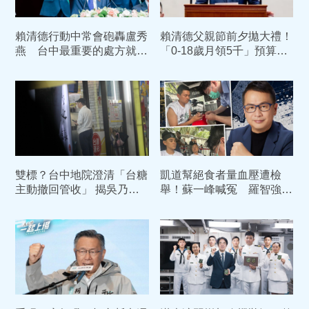
賴清德行動中常會砲轟盧秀
賴清德父親節前夕拋大禮！
燕 台中最重要的處方就是
「0-18歲月領5千」預算入
換市長
列 喊話：此時不生更待何
時
雙標？台中地院澄清「台糖
凱道幫絕食者量血壓遭檢
主動撤回管收」 揭吳乃仁
舉！蘇一峰喊冤 羅智強聲
1.7億債務恐只剩「一張
援：賴清德11次路邊救人
紙」