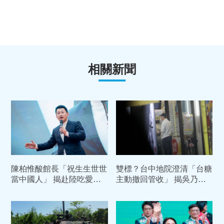
相關新聞
陳柏惟酸館長「祝生生世世
雙標？台中地院澄清「台糖
當中國人」 揭赴陸吃愛國
主動撤回管收」 揭吳乃仁
飯下場：只是14億韭菜之
1.7億債務恐只剩「一張
一
紙」