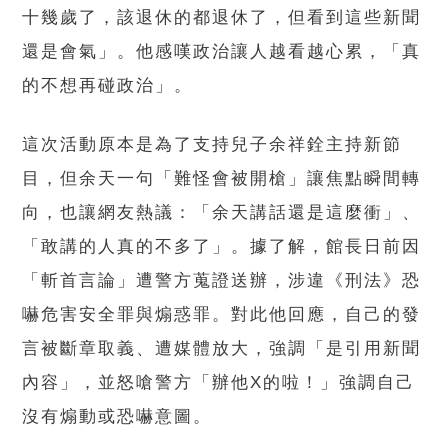
十幾歲了，該退休的都退休了，但看到這些新聞
還是會氣」。他感嘆政治讓人越看越心累，「真
的不想再碰政治」。
這次活動原本是為了支持兒子余祥銓主持新節
目，但余天一句「難怪會被開槍」讓焦點瞬間轉
向，也讓網友熱議：「余天講話還是這麼衝」、
「敢講的人真的不多了」。據了解，館長日前因
「斬首言論」遭警方蒐證送辦，涉違《刑法》恐
嚇危害安全罪與煽惑罪。對此他回應，自己的發
言被斷章取義、遭媒體放大，強調「是引用新聞
內容」，並怒嗆警方「辦他X的啦！」強調自己
沒有煽動或恐嚇意圖。