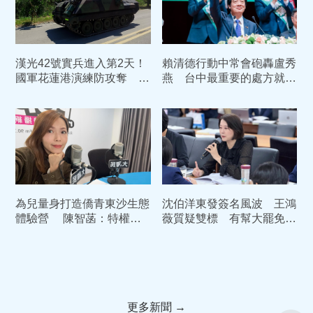
漢光42號實兵進入第2天！
賴清德行動中常會砲轟盧秀
國軍花蓮港演練防攻奪 部
燕 台中最重要的處方就是
署裝甲車戒備
換市長
為兒量身打造僑青東沙生態
沈伯洋東發簽名風波 王鴻
體驗營 陳智菡：特權媽
薇質疑雙標 有幫大罷免時
媽徐佳青應該下台
的店家說過一次話嗎?
更多新聞 →