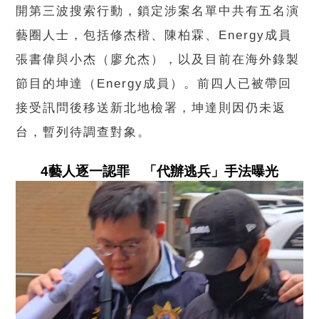
開第三波搜索行動，鎖定涉案名單中共有五名演
藝圈人士，包括修杰楷、陳柏霖、Energy成員
張書偉與小杰（廖允杰），以及目前在海外錄製
節目的坤達（Energy成員）。前四人已被帶回
接受訊問後移送新北地檢署，坤達則因仍未返
台，暫列待調查對象。
4藝人逐一認罪 「代辦逃兵」手法曝光