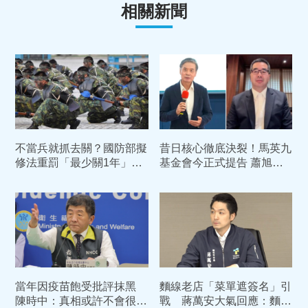
相關新聞
不當兵就抓去關？國防部擬
昔日核心徹底決裂！馬英九
修法重罰「最少關1年」無
基金會今正式提告 蕭旭
法罰錢了事 網掀熱議
岑、王光慈涉背信、侵占
當年因疫苗飽受批評抹黑
麵線老店「菜單遮簽名」引
陳時中：真相或許不會很快
戰 蔣萬安大氣回應：麵