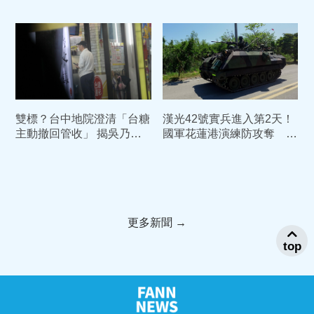
被看見 但也永遠不會消失
線、油飯我都愛
雙標？台中地院澄清「台糖
漢光42號實兵進入第2天！
主動撤回管收」 揭吳乃仁
國軍花蓮港演練防攻奪 部
1.7億債務恐只剩「一張
署裝甲車戒備
紙」
更多新聞 →
top