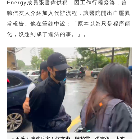
Energy成員張書偉供稱，因工作行程緊湊，曾
聽信友人介紹加入代辦流程，讓醫院開出血壓異
常報告。他在筆錄中說：「原本以為只是程序簡
化，沒想到成了違法的事。」。
▲五藝人涉逃兵案！修杰楷、陳柏霖、張書偉、小杰