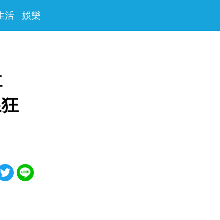
生活
娛樂
車
線狂