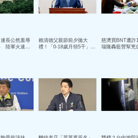
！連長公然羞辱
賴清德父親節前夕拋大
慈濟買BNT遭詐
兵 陸軍火速拔
禮！「0-18歲月領5千」預
瑞隆轟藍營幫
用3年」
算入列 喊話：此時不生
柯志恩反擊：比
更待何時
苗飽受批評抹
麵線老店「菜單遮簽名」
雙標？台中地院