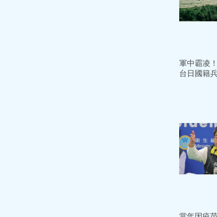
軍中霸凌
台日國籍
官「撤職停
當年因疫