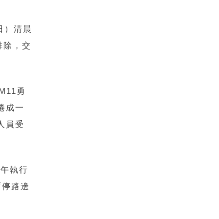
日）清晨
排除，交
M11勇
捲成一
人員受
上午執行
暫停路邊