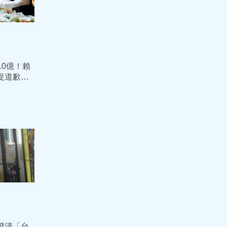
10億！賴
兇促道歉
病毒還毒
澄清「台