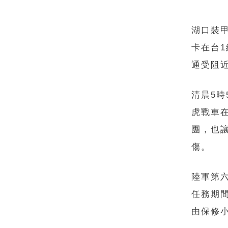
湖口裝甲
卡在台
通受阻
清晨5時
虎戰車
團，也
傷。
陸軍第六
任務期
由保修