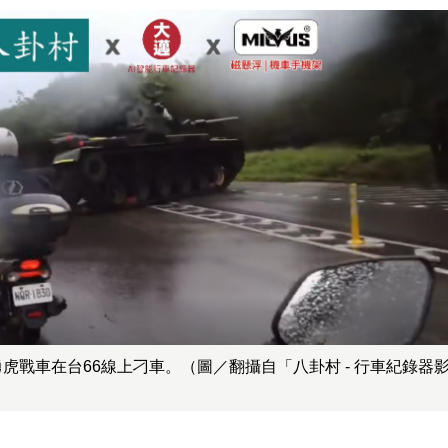
1勇虎戰車在台66線上刁車。（圖／翻攝自「八卦村 - 行車紀錄器
）