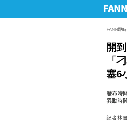
FANN即
開到
「刁
塞6
發布時間：2
異動時間：2
記者林