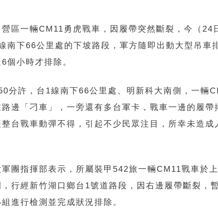
營區一輛CM11勇虎戰車，因履帶突然斷裂，今（24
1線南下66公里處的下坡路段，軍方隨即出動大型吊車
近6個小時才排除。
50分許，台1線南下66公里處、明新科大南側，一輛C
在路邊「刁車」，一旁還有多台軍卡，戰車一邊的履帶
讓整台戰車動彈不得，引起不少民眾注目，所幸未造成
軍團指揮部表示，所屬裝甲542旅一輛CM11戰車於
間，行經新竹湖口鄉台1號道路段，因右邊履帶斷裂，
小組進行檢測並完成狀況排除。