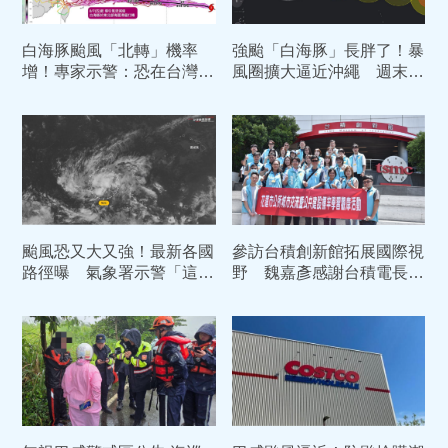
白海豚颱風「北轉」機率
強颱「白海豚」長胖了！暴
增！專家示警：恐在台灣東
風圈擴大逼近沖繩 週末2
北部滯留打轉3天
路徑對台影響曝光
颱風恐又大又強！最新各國
參訪台積創新館拓展國際視
路徑曝 氣象署示警「這天
野 魏嘉彥感謝台積電長年
起」防豪雨...一週天氣總覽
助花蓮