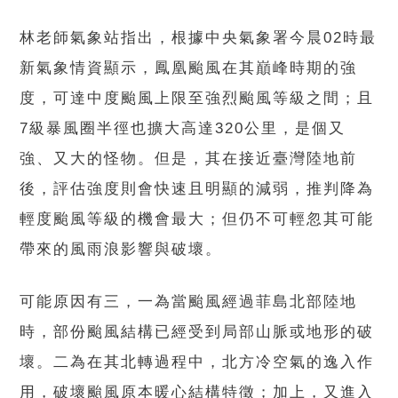
林老師氣象站指出，根據中央氣象署今晨02時最
新氣象情資顯示，鳳凰颱風在其巔峰時期的強
度，可達中度颱風上限至強烈颱風等級之間；且
7級暴風圈半徑也擴大高達320公里，是個又
強、又大的怪物。但是，其在接近臺灣陸地前
後，評估強度則會快速且明顯的減弱，推判降為
輕度颱風等級的機會最大；但仍不可輕忽其可能
帶來的風雨浪影響與破壞。
可能原因有三，一為當颱風經過菲島北部陸地
時，部份颱風結構已經受到局部山脈或地形的破
壞。二為在其北轉過程中，北方冷空氣的逸入作
用，破壞颱風原本暖心結構特徵；加上，又進入