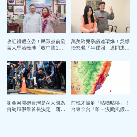
收紅錢選立委！民眾黨前發
萬美玲兒爭議連環爆！吳靜
言人馬治薇涉「收中國105
怡怒曬「半裸照」逼問逃兵
萬資助」判2年8月定讞
疑雲 桃市府回應了
今下午直奔女監執行
謝金河開砲台灣是AI大國為
前晚才被刷「咕嚕咕嚕」！
何颱風假靠首長決定 蔣萬
台東全台「唯一沒颱風假」
安反擊
今飆37度高溫...吹焚風