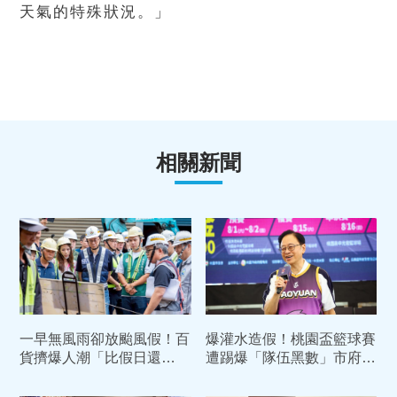
天氣的特殊狀況。」
相關新聞
一早無風雨卻放颱風假！百
爆灌水造假！桃園盃籃球賽
貨擠爆人潮「比假日還
遭踢爆「隊伍黑數」市府出
狂」 張善政回應了
手了：送政風調查