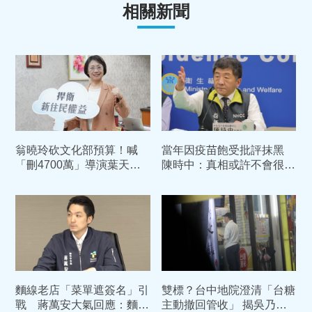
相關新聞
翁曉玲砍文化部預算！喊
當年因疫苗飽受批評抹黑
「刪4700萬」導演葉天倫
陳時中：真相或許不會很快
怒：妳以後別看台灣影視作
被看見 但也永遠不會消失
品 網友1句話反殺
麵線老店「菜單遮簽名」引
雙標？台中地院澄清「台糖
戰 蔣萬安大氣回應：麵
主動撤回管收」 揭吳乃仁