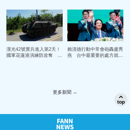
線、油飯我都愛
1.7億債務恐只剩「一張
紙」
漢光42號實兵進入第2天！
賴清德行動中常會砲轟盧秀
國軍花蓮港演練防攻奪 部
燕 台中最重要的處方就是
署裝甲車戒備
換市長
更多新聞 →
top