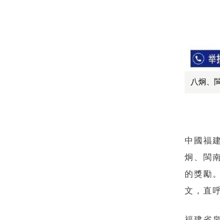
八炯、
中國福
炯、閩南
的獎勵
文，直
福建省