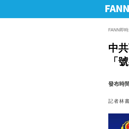
FANN即
中共
「號
發布時間：2
記者林