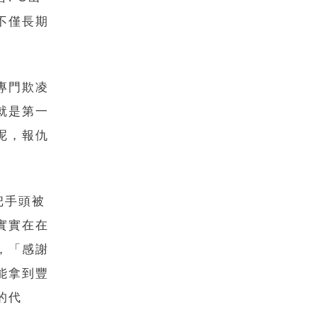
不僅長期
專門欺凌
就是第一
呢，報仇
把手頭被
實實在在
，「感謝
能拿到豐
的代