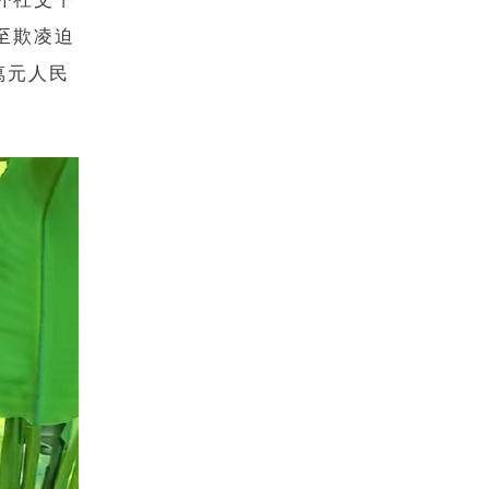
至欺凌迫
萬元人民