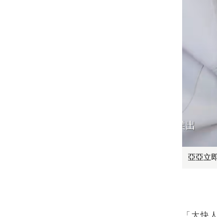
亞亞立
「大快