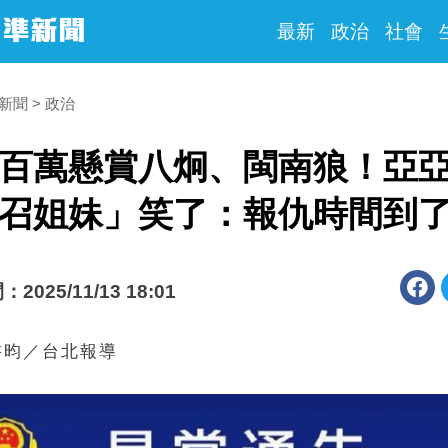
最新
政治
社會
時新聞
政治
百萬懸賞八炯、閩南狼！亞
召姐妹」笑了：報仇時間到
025/11/13 18:01
書昀／台北報導