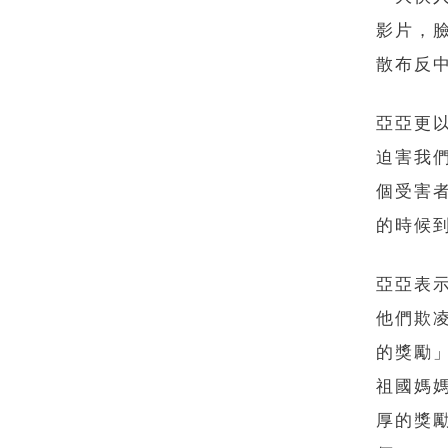
影片，
散布反
亞亞更
迫害我
個受害
的時候
亞亞表
他們欺
的獎勵
祖國媽
厚的獎