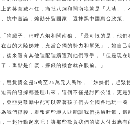
臉上的笑意藏不住，痛批八炯和閩南狼就是「人渣」，
中、抗中言論，煽動分裂國家，還抹黑中國惠台政策。
以「狗腿子」稱呼八炯和閩南狼，「最可恨的是，他們
們在台的大陸姊妹，充當台獨的勢力和幫兇」，她自己
者，後來還有其他陸配陸續遭到他們毒手，「但是現在
到了，重點是什麼，掙錢的機會就在眼前。」
示，懸賞獎金是5萬至25萬元人民幣，「姊妹們，趕緊
凌迫害的證據都整理出來，這個不僅是討回公道，更是
」，亞亞更鼓勵中配可以帶著孩子們去全國各地玩一圈
媽為我們撐腰，舉報這些壞人既能讓我們揚眉吐氣，還
勵，一起行動起來吧！讓那些欺負我們的壞人付出應有