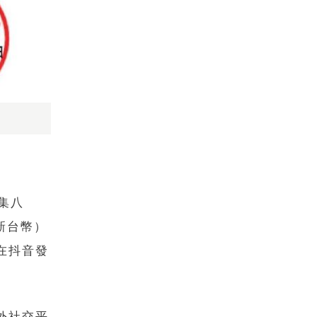
集八
新台幣）
在抖音發
。
外社交平