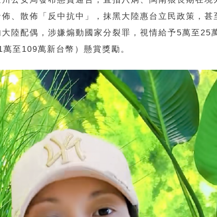
發佈、散佈「反中抗中」，抹黑大陸惠台立民政策，甚
的大陸配偶，涉嫌煽動國家分裂罪，視情給予5萬至25
1萬至109萬新台幣）懸賞獎勵。