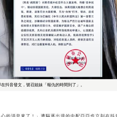
即在抖音發文，號召姐妹「報仇的時間到了」。
人心的消息來了！」遭驅逐出境的中配亞亞也立刻在抖