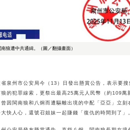
閩南狼遭中共通緝。（圖／翻攝畫面）
建省泉州市公安局今（13）日發出懸賞公告，表示要搜
狼的犯罪線索，更祭出最高25萬元人民幣（約109萬
。曾因閩南狼和八炯而遭驅離出境的中配「亞亞」立刻
呼大快人心，還號召姐妹一起賺錢「復仇的時間到了」
泉州公安局發布懸賞通告，直指八炯、閩南狼長期在境