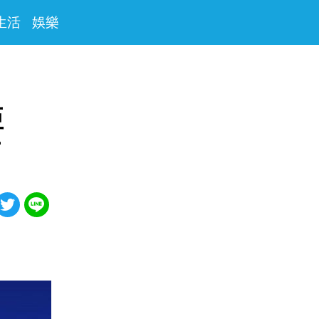
生活
娛樂
亞
了