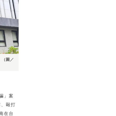
。（圖／
騙」案
虐、毆打
南在台