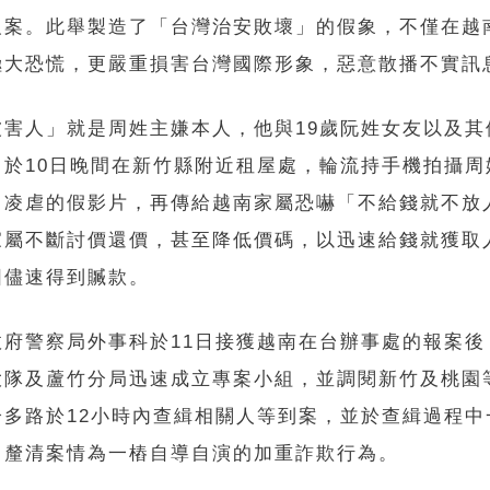
報案。此舉製造了「台灣治安敗壞」的假象，不僅在越
極大恐慌，更嚴重損害台灣國際形象，惡意散播不實訊
被害人」就是周姓主嫌本人，他與19歲阮姓女友以及其
，於10日晚間在新竹縣附近租屋處，輪流持手機拍攝周
、凌虐的假影片，再傳給越南家屬恐嚇「不給錢就不放
家屬不斷討價還價，甚至降低價碼，以迅速給錢就獲取
圖儘速得到贓款。
政府警察局外事科於11日接獲越南在台辦事處的報案後
大隊及蘆竹分局迅速成立專案小組，並調閱新竹及桃園
分多路於12小時內查緝相關人等到案，並於查緝過程中
，釐清案情為一樁自導自演的加重詐欺行為。