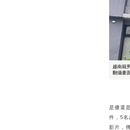
越南籍
翻攝畫
是傻還
件，5
影片，