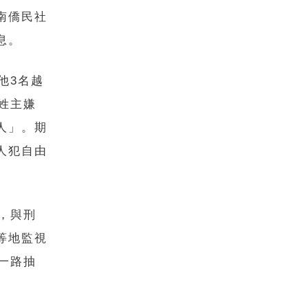
南僑民社
息。
他3名越
姓主嫌
人」。期
人犯自由
，與刑
等地監視
一路抽