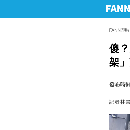
FANN即
傻？
架」
發布時間：2
記者林