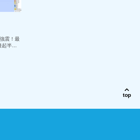
1強震！最
隆起半層
災情
top