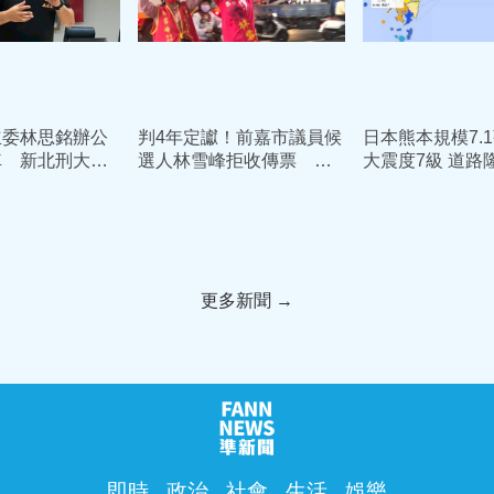
立委林思銘辦公
判4年定讞！前嘉市議員候
日本熊本規模7.
車 新北刑大：
選人林雪峰拒收傳票 遭
大震度7級 道路
立即停止
拘提連夜入監
樓高、AEON爆
更多新聞 →
即時
政治
社會
生活
娛樂