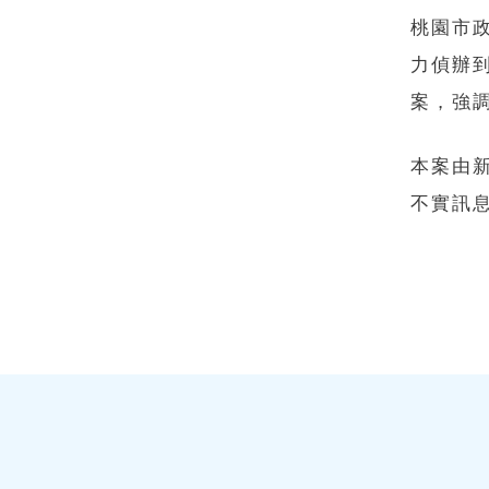
桃園市
力偵辦
案，強
本案由
不實訊