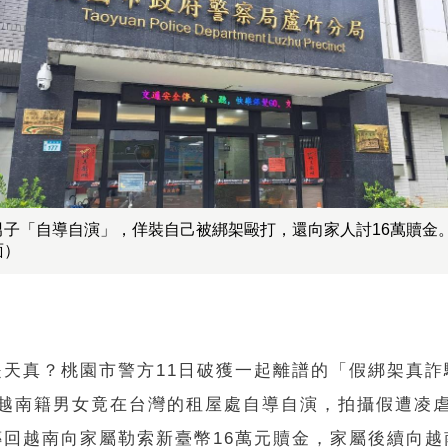
男子「自導自演」，佯裝自己被綁架毆打，還向家人討16萬贖金
面）
是天真？桃園市警方11日破獲一起離譜的「假綁架真詐
名越南籍男女竟在台灣的租屋處自導自演，拍攝假遭凌
傳回越南向家屬勒索新臺幣16萬元贖金，家屬後續向越