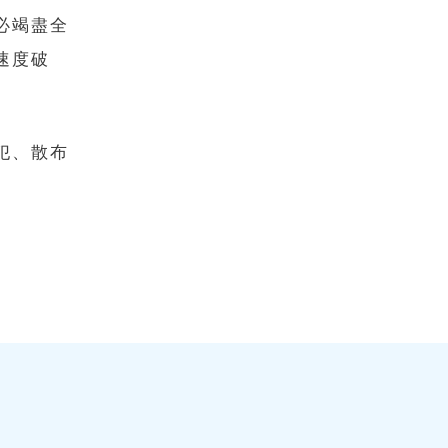
必竭盡全
速度破
犯、散布