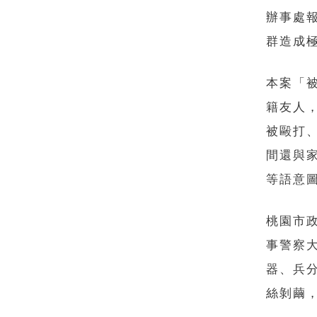
辦事處
群造成
本案「
籍友人
被毆打
間還與
等語意
桃園市
事警察
器、兵
絲剝繭