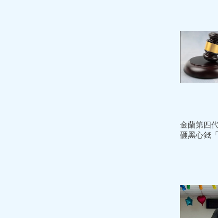
金蘭第四
砸黑心錢
期」過期
瓶高價賣