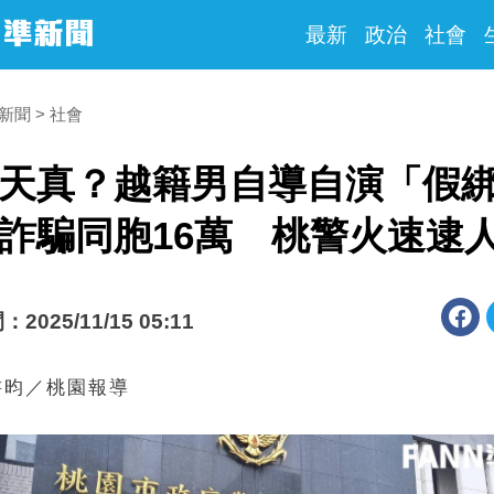
最新
政治
社會
時新聞
社會
天真？越籍男自導自演「假
詐騙同胞16萬 桃警火速逮
025/11/15 05:11
書昀／桃園報導