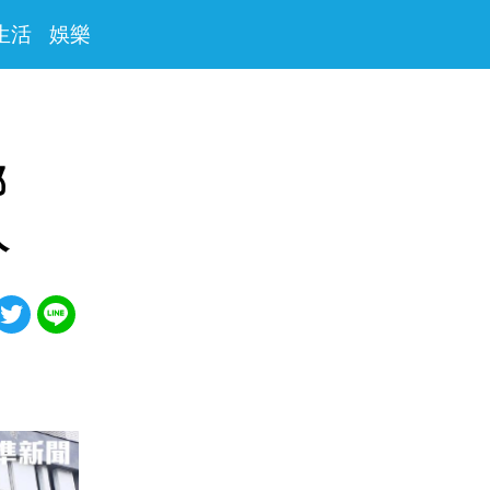
生活
娛樂
綁
人