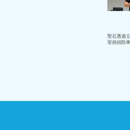
聖石透過
室捐偵防
發現有異