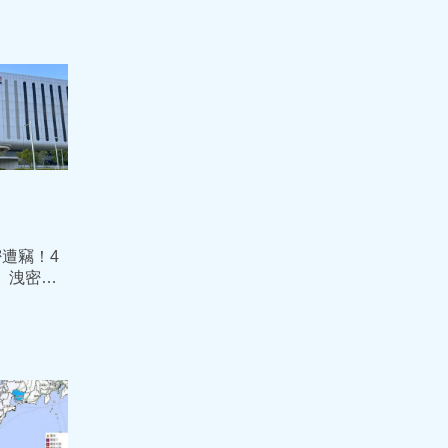
遭竊！4
幕」洩密
0年定讞