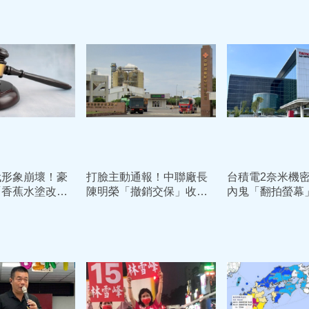
代形象崩壞！豪
打臉主動通報！中聯廠長
台積電2奈米機密
「香蕉水塗改效
陳明榮「撤銷交保」收押
內鬼「翻拍螢
康普茶倒入香檳
了 中院：5月早知情苯駢
主謀陳力銘重判1
芘超標