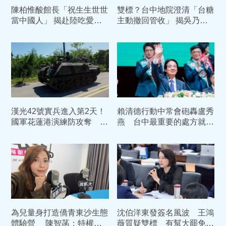
陳柏惟酸館長「祝生生世世
雙標？台中地院澄清「台糖
當中國人」 揭赴陸吃愛國
主動撤回管收」 揭吳乃仁
飯下場：只是14億韭菜之
1.7億債務恐只剩「一張
一
紙」
漢光42號實兵進入第2天！
賴清德行動中常會砲轟盧秀
國軍花蓮港演練防攻奪 部
燕 台中最重要的處方就是
署裝甲車戒備
換市長
為兒量身打造僑青東沙生態
沈伯洋東發簽名風波 王鴻
體驗營 陳智菡：特權媽
薇質疑雙標 有幫大罷免時