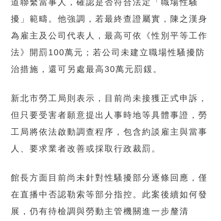
道聯繫當事人，確認是否符合法定「職場性騷
擾」範疇。他強調，若最終查證屬實，陳之漢身
為雇主及公司代表人，最高可依《性別平等工作
法》開罰100萬元；若公司未建立職場性騷擾防
治措施，還可另處最高30萬元罰鍰。
新北市勞工局則表示，目前尚未接獲正式申訴，
但只要受害者願意提出人事時地等具體事證，勞
工局將依法啟動調查程序，包含約談雇主與當事
人、要求業者改善或採取行政裁罰。
館長方面目前尚未針對性騷擾部分逐條回應，僅
在直播中否認勒索等部分指控。此案後續如何發
展，仍有待檢調與勞動主管機關進一步釐清