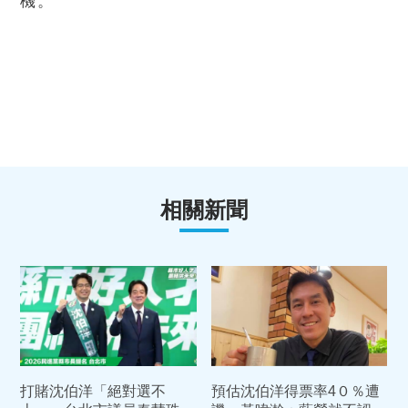
機。
相關新聞
打賭沈伯洋「絕對選不
預估沈伯洋得票率4０％遭