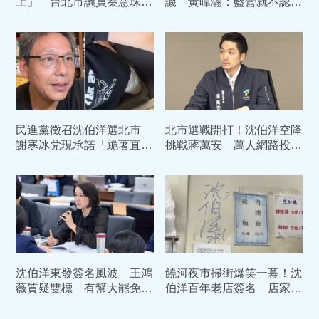
上」 台北市議員秦慧珠：
譏 黃暐瀚：藍營就不認真
若當選捐100萬給社會局
做功課 不願了解北市情況
民進黨徵召沈伯洋選北市
北市選戰開打！沈伯洋空降
謝寒冰兌現承諾「跪著直
挑戰蔣萬安 萬人網路投票
播」：公布發雞排時間地點
結果一面倒
沈伯洋東發簽名風波 王鴻
饒河夜市掃街爆笑一幕！沈
薇質疑雙標 有幫大罷免時
伯洋百年老店簽名 店家掀
的店家說過一次話嗎?
菜單竟「蓋掉蔣萬安」