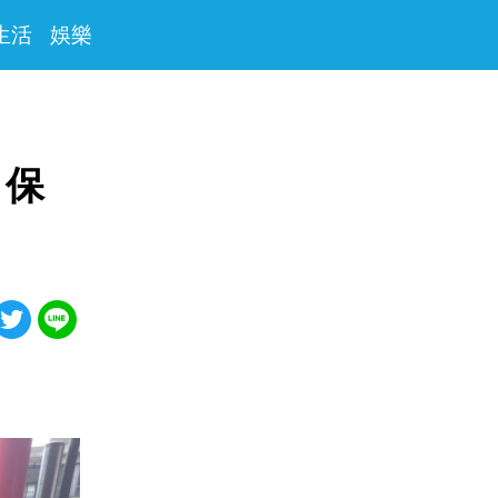
生活
娛樂
 保