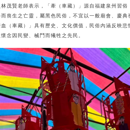
員林茂賢老師表示，「牽（車藏）」源自福建泉州習俗
外而喪生之亡靈，屬黑色民俗，不宜以一般廟會、慶典
牽血（車藏）」具有歷史、文化價值，民俗內涵反映悲
激懷念因民變、械鬥而犧牲之先民。