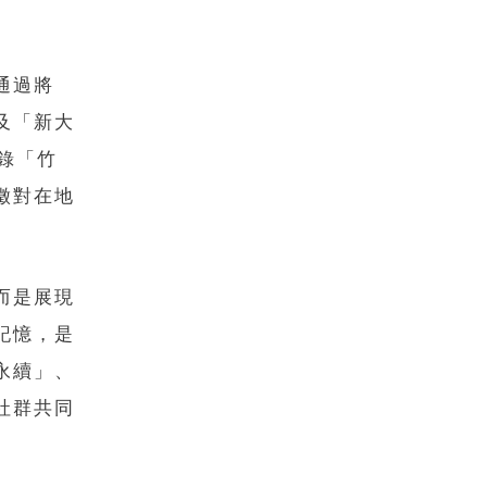
通過將
及「新大
錄「竹
徵對在地
而是展現
記憶，是
永續」、
社群共同