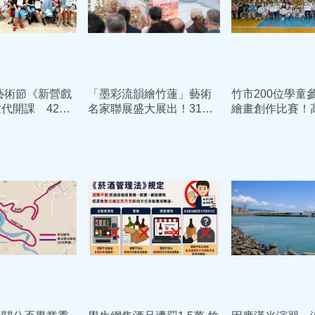
至藝術節《新營戲
「墨彩流韻繪竹蓮」藝術
竹市200位學童
代開課 42位
名家聯展盛大展出！31位
繪畫創作比賽！
耀眼成果
名家筆墨共譜信仰與藝術
讓口腔保健教育
對話