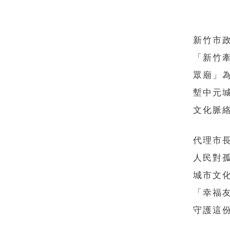
新竹市
「新竹
眾廟」
塹中元
文化脈
代理市
人民對
城市文
「幸福
守護這