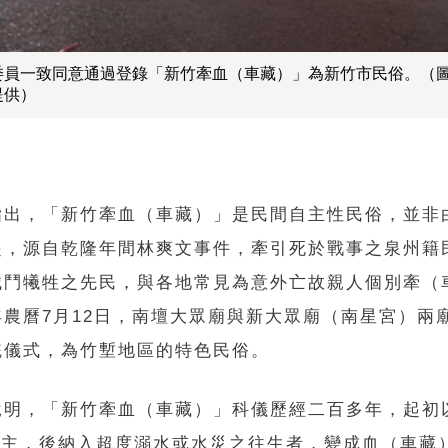
委員一致同意通過登錄「新竹牽血（車藏）」為新竹市民俗。（
提供）
指出，「新竹牽血（車藏）」是民間自主性民俗，並非
起，源自乾隆年間林爽文事件，牽引死於戰事之泉州籍
械鬥犧牲之先民，與各地常見為意外亡故親人個別牽（
年農曆7月12日，南壇大眾廟與新大眾廟（南星宮）兩
統儀式，為竹塹地區的特色民俗。
說明，「新竹牽血（車藏）」科儀歷經二百多年，起初
)為主，後納入超度溺水或水災之往生者，變成血（車藏