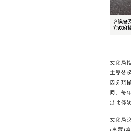
審議會
市政府
文化局
主導發
因分類
同。每
辦此傳
文化局
(車藏