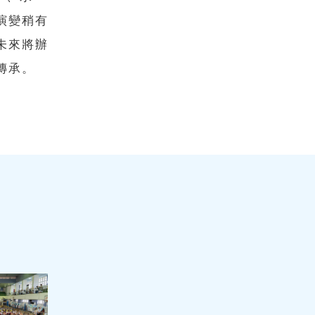
演變稍有
未來將辦
傳承。