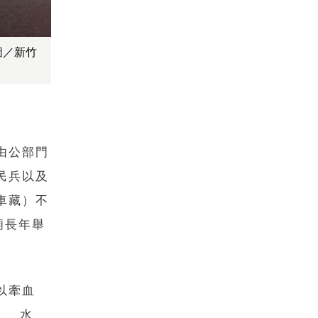
圖／新竹
由公部門
民兵以及
車藏）不
廟長年舉
以牽血
）、水