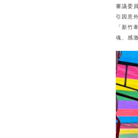
審議委
引因意
「新竹
魂、感