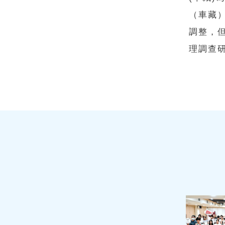
（車藏
調整，
理調查