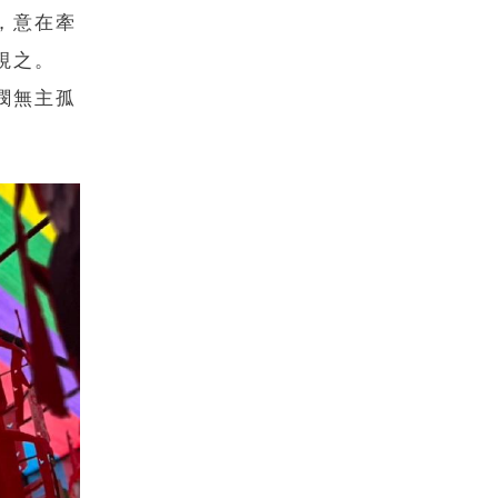
，意在牽
視之。
憫無主孤