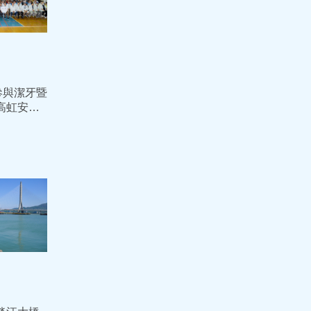
參與潔牙暨
高虹安：
向下扎根