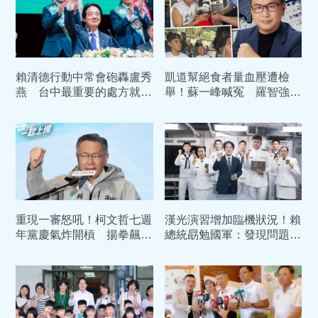
賴清德行動中常會砲轟盧秀
凱道幫絕食者量血壓遭檢
燕 台中最重要的處方就是
舉！蘇一峰喊冤 羅智強聲
換市長
援：賴清德11次路邊救人
重現一審怒吼！柯文哲七週
漢光演習增加臨機狀況！賴
年黨慶氣炸開槓 揚拳飆嗆
總統勗勉國軍：發現問題立
賴清德：我絕不投降
即改善