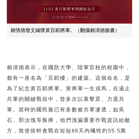
賴情德發文緬懷黃百韜將軍。（翻攝賴清德臉書）
賴清德表示，在國防大學、陸軍官校的校園中，
都有一座名為「百韜樓」的建築。這個命名，是
為了紀念黃百韜將軍。黃將軍一生戎馬，在遏止
共軍的關鍵戰役中，曾多次以寡擊眾、力退共
軍。當時的國民黨已有多數被共軍滲透，如吳
石、郭汝瑰等叛將，他們洩漏重要作戰資訊給敵
方，致使徐蚌會戰在短短66天內犧牲約55.5萬