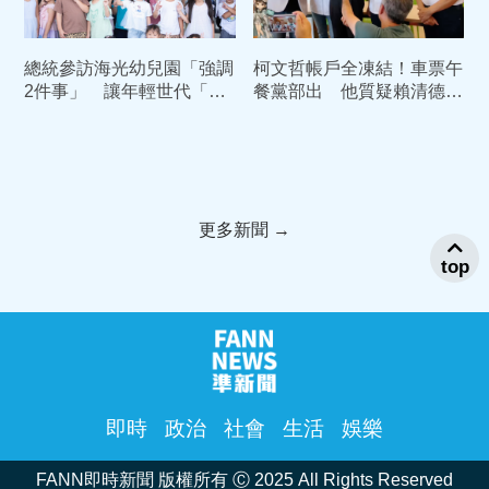
總統參訪海光幼兒園「強調
柯文哲帳戶全凍結！車票午
2件事」 讓年輕世代「敢
餐黨部出 他質疑賴清德：
婚、願生、樂養」
為何讓國家四分五裂？
更多新聞 →
top
即時
政治
社會
生活
娛樂
FANN即時新聞 版權所有 Ⓒ 2025 All Rights Reserved