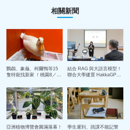
相關新聞
鸚鵡、象龜、柯爾鴨等15
結合 RAG 與大語言模型！
隻特寵找新家 ！桃園8／1
聯合大學建置 HakkaGPT
開放認養
邁向客家知識 AI 專家
亞洲植物博覽會圓滿落幕！
學生遲到、蹺課不能記警