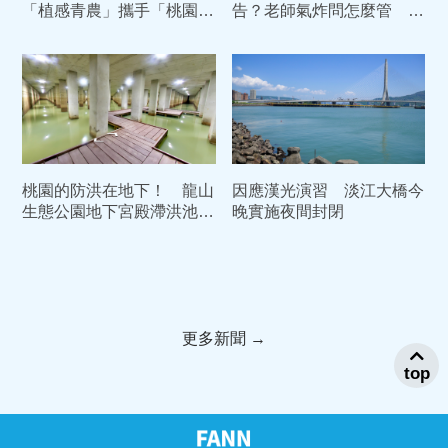
「植感青農」攜手「桃園好
告？老師氣炸問怎麼管 教
農」壓軸登場 展現產業新
育部：早已有法源依據
實力
桃園的防洪在地下！ 龍山
因應漢光演習 淡江大橋今
生態公園地下宮殿滯洪池引
晚實施夜間封閉
討論
更多新聞 →
top