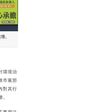
政壇。
討環境治
雄市黨部
內對其行
聯。