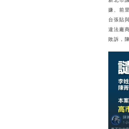
新北市
嫌、前
台張貼
違法廠
敗訴，