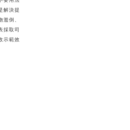
不要用法
是解決提
物濫倒、
表採取司
政示範效