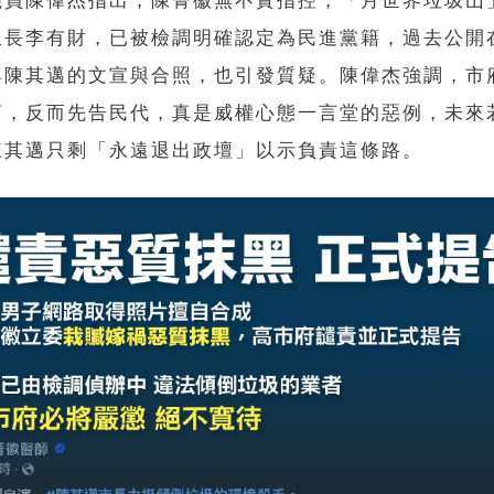
議員陳偉杰指出，陳菁徽無不實指控，「月世界垃圾山
里長李有財，已被檢調明確認定為民進黨籍，過去公開
與陳其邁的文宣與合照，也引發質疑。陳偉杰強調，市
商，反而先告民代，真是威權心態一言堂的惡例，未來
陳其邁只剩「永遠退出政壇」以示負責這條路。