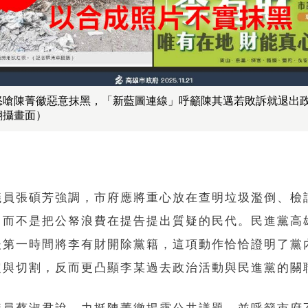
怒嗆陳菁徽惡意抹黑，「新藍圖連線」呼籲陳其邁若敗訴就退出
翻攝畫面）
議員張碩芳強調，市府應將重心放在查明垃圾濫倒、檢
，而不是把公帑浪費在提告提出質疑的民代。民進黨高
後第一時間將李有財開除黨籍，這項動作恰恰證明了黨
定與切割，反而更凸顯李某過去政治活動與民進黨的關