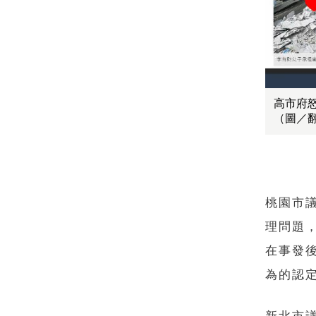
高市府
（圖／
桃園市
理問題
在事發
為的認