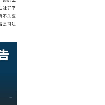
」案的主
在社群平
府不先查
若是司法