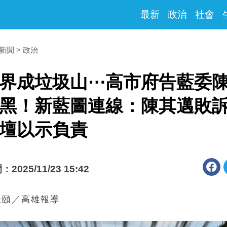
最新
政治
社會
時新聞
政治
界成垃圾山⋯高市府告藍委
黑！新藍圖連線：陳其邁敗
壇以示負責
025/11/23 15:42
天頤／高雄報導