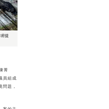
市府提
陳菁
議員組成
境問題，