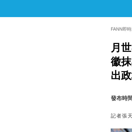
FANN即
月世
徽抹
出政
發布時間：2
記者張