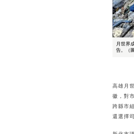
月世界
告。（
高雄月
徽，對
跨縣市
還選擇