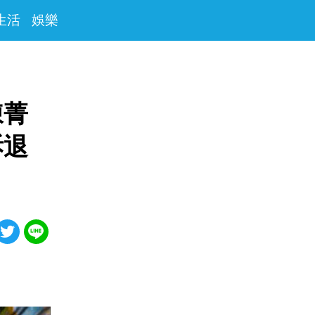
生活
娛樂
陳菁
訴退