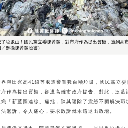
成了垃圾山！國民黨立委陳菁徽，對市府作為提出質疑，遭到高
圖／翻攝陳菁徽臉書）
世界與田寮高41線等處遭棄置數百噸垃圾，國民黨立委
市府作為提出質疑，卻遭高雄市政府提告。對此，泛藍
組織「新藍圖連線」痛批，陳其邁除了震怒不願解決環
司法濫訴，令人痛心，要求敗訴就永遠退出政壇。