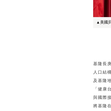
▲美國
基隆長
人口結
及基隆
「健康
與國際
將基隆