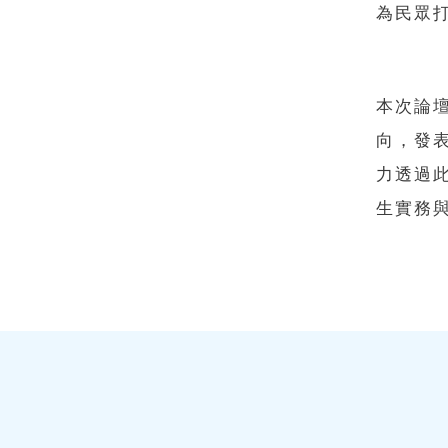
為民眾
本次論
向，發
力透過
生實務