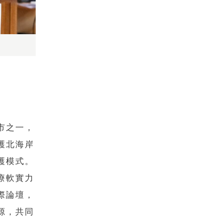
市之一，
護北海岸
護模式。
療軟實力
際論壇，
源，共同