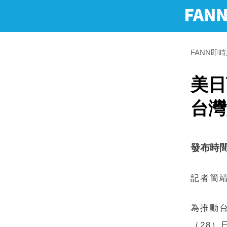
FANN即
美日
台灣
發布時間：2
記者簡
為推動
（28）