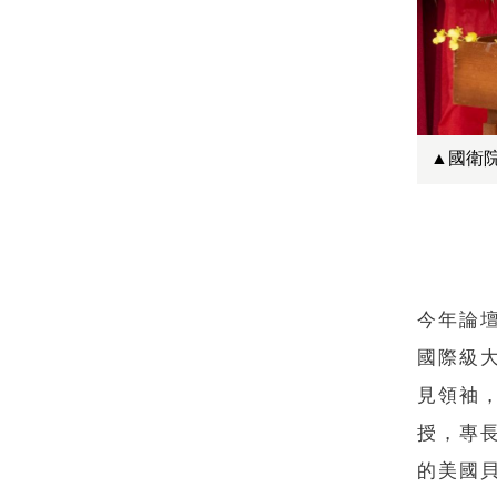
▲國衛
今年論
國際級
見領袖，
授，專
的美國貝