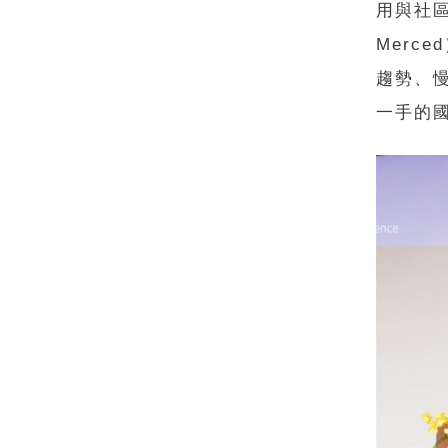
用與社
Merc
趨勢、
一手的