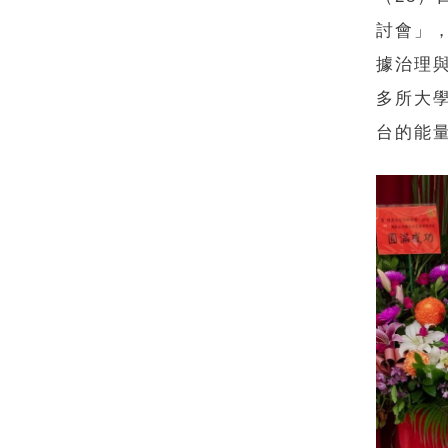
討會」
據治理
多所大
台的能