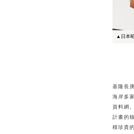
▲日本昭
基隆長
海岸多
資料網
計畫的
積珍貴