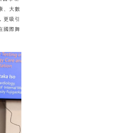
康、大數
，更吸引
在國際舞