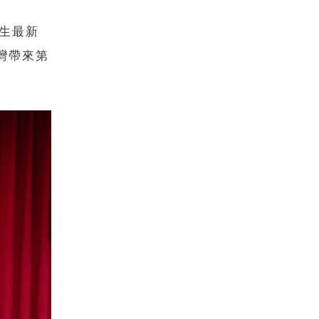
C
衛生最新
灣帶來第