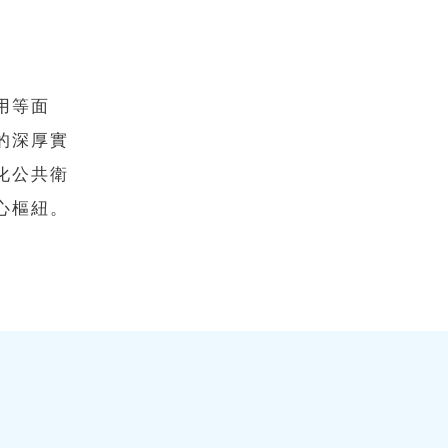
用等面
的深厚實
化公共衛
心樞紐。