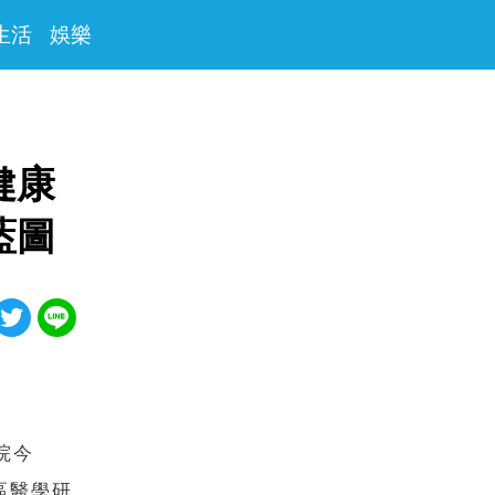
生活
娛樂
健康
藍圖
院今
區醫學研