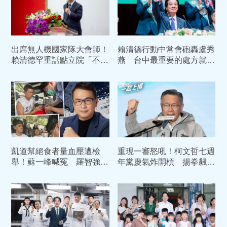
出席無人機國家隊大會師！
賴清德行動中常會砲轟盧秀
賴清德罕重話點立院「不審
燕 台中最重要的處方就是
總預算」：政黨競爭不能犧
換市長
牲國家利益
凱道幫絕食者量血壓遭檢
重現一審怒吼！柯文哲七週
舉！蘇一峰喊冤 羅智強聲
年黨慶氣炸開槓 揚拳飆嗆
援：賴清德11次路邊救人
賴清德：我絕不投降