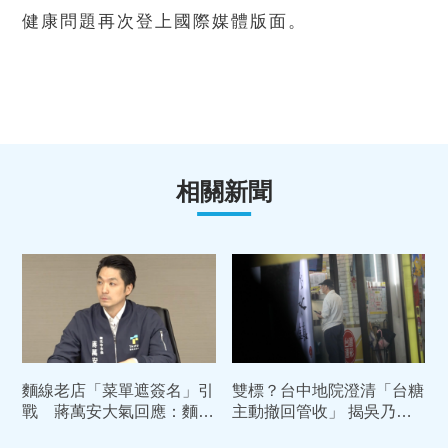
健康問題再次登上國際媒體版面。
相關新聞
麵線老店「菜單遮簽名」引
雙標？台中地院澄清「台糖
戰 蔣萬安大氣回應：麵
主動撤回管收」 揭吳乃仁
線、油飯我都愛
1.7億債務恐只剩「一張