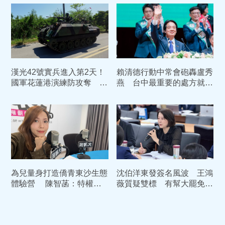
紙」
漢光42號實兵進入第2天！
賴清德行動中常會砲轟盧秀
國軍花蓮港演練防攻奪 部
燕 台中最重要的處方就是
署裝甲車戒備
換市長
為兒量身打造僑青東沙生態
沈伯洋東發簽名風波 王鴻
體驗營 陳智菡：特權媽
薇質疑雙標 有幫大罷免時
媽徐佳青應該下台
的店家說過一次話嗎?