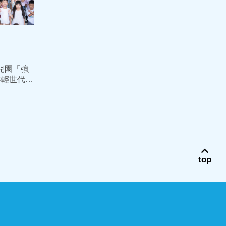
兒園「強
年輕世代
樂養」
top