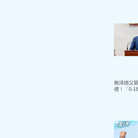
賴清德父
禮！「0-
算入列 
更待何時