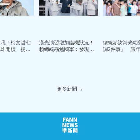
怒吼！柯文哲七
漢光演習增加臨機狀況！
總統參訪海光幼
氣炸開槓 揚拳
賴總統勗勉國軍：發現問
調2件事」 讓
德：我絕不投降
題立即改善
「敢婚、願生、
更多新聞 →