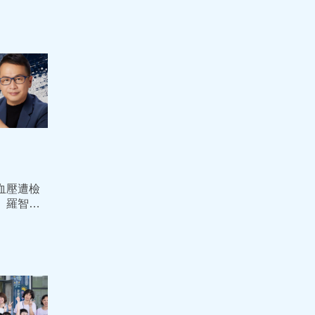
血壓遭檢
 羅智強
次路邊救