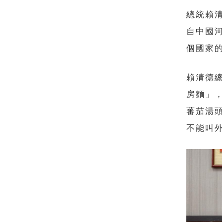
總統賴
自中國
個國家
賴清德
房麵」
蕃茄湯
不能叫