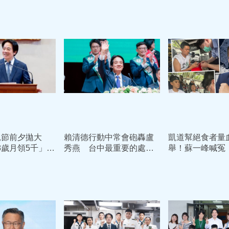
親節前夕拋大
賴清德行動中常會砲轟盧
凱道幫絕食者量
18歲月領5千」預
秀燕 台中最重要的處方
舉！蘇一峰喊冤
喊話：此時不生
就是換市長
聲援：賴清德11
人