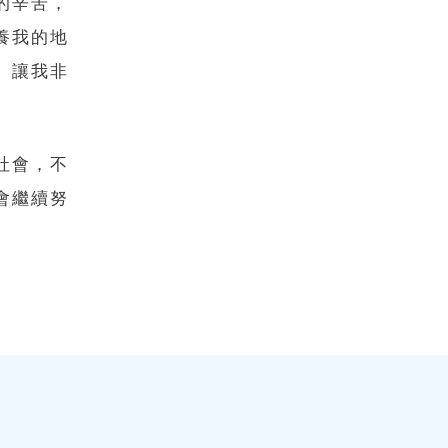
的辛苦，
養我的地
」讓我非
社會，不
會繼續努
。