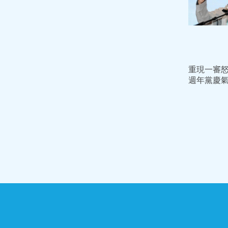
重現一審
週年黨慶
飆嗆賴清