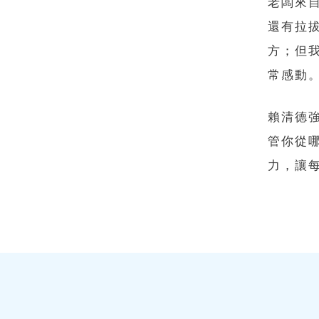
老闆來
還有拉
方；但
常感動
賴清德
管你從
力，讓