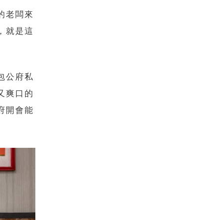
的老闆來
，就是這
包公府私
又爽口的
府開會能