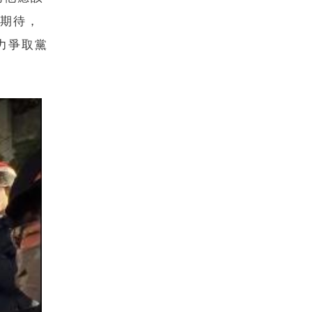
的期待，
力爭取黨