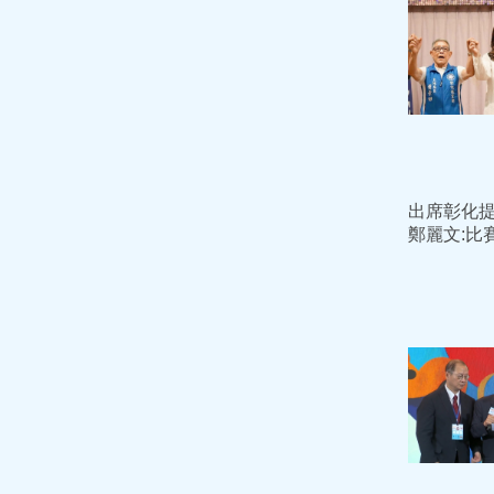
出席彰化
鄭麗文:比
必是跑的