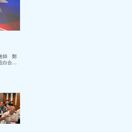
會師 鄭
藍白合
8年下架民