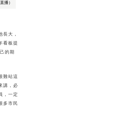
直播）
他長大，
年看板提
自己的期
很難站這
來講，必
員，一定
很多市民