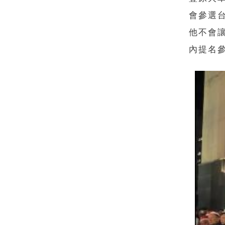
會參選
他不會
內提名