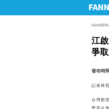
FANN即
江啟
爭取
發布時間：2
記者林
台灣新
豐原火車