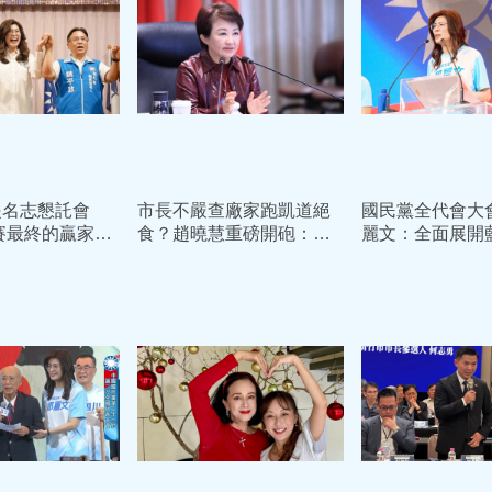
提名志懇託會
市長不嚴查廠家跑凱道絕
國民黨全代會大
賽最終的贏家未
食？趙曉慧重磅開砲：國
麗文：全面展開
快的人
民黨「反毒油」恐全面失
作 務必在202
分
進黨