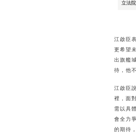
立法院
江啟臣
更希望
出旗艦
待，他
江啟臣
裡，面
需以具
會全力
的期待