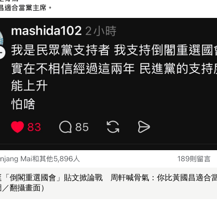
挺「倒閣重選國會」貼文掀論戰 周軒喊骨氣：你比黃國昌適合
圖／翻攝畫面）