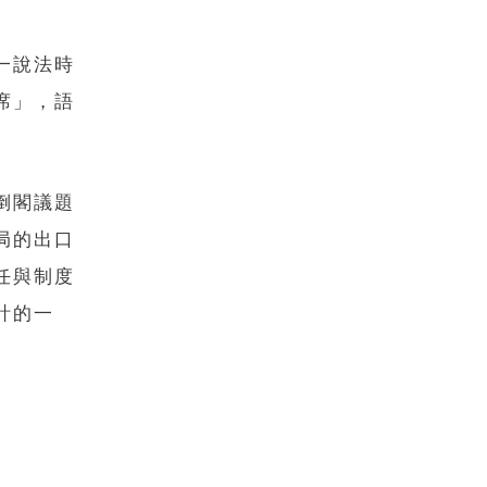
一說法時
席」，語
倒閣議題
局的出口
任與制度
計的一