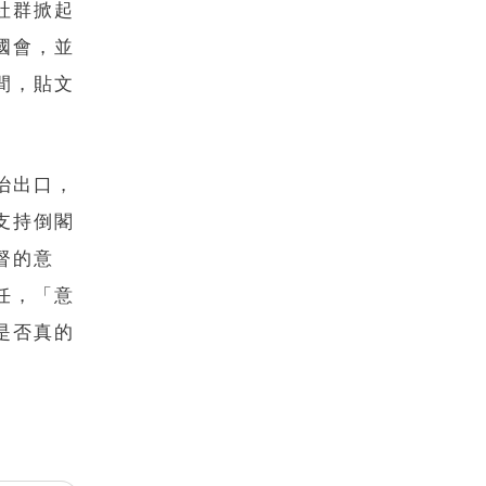
社群掀起
國會，並
間，貼文
治出口，
支持倒閣
督的意
任，「意
是否真的