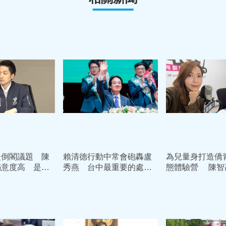
提倒閣議題 陳
賴清德行動中常會砲轟盧
為兒量身打造僑
滿意度高 是很
秀燕 台中最重要的處方
態體驗營 陳智
選
就是換市長
媽媽徐佳青應該