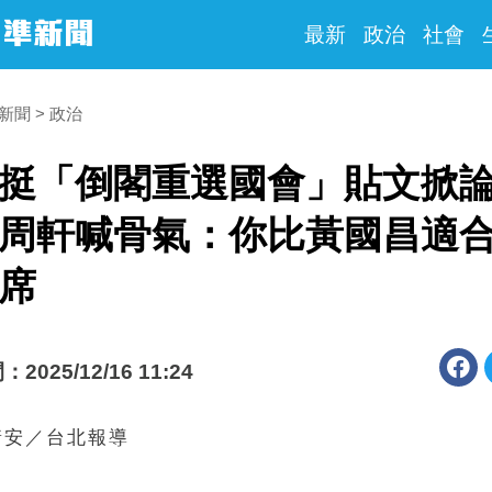
最新
政治
社會
時新聞
政治
挺「倒閣重選國會」貼文掀
周軒喊骨氣：你比黃國昌適
席
025/12/16 11:24
靖安／台北報導