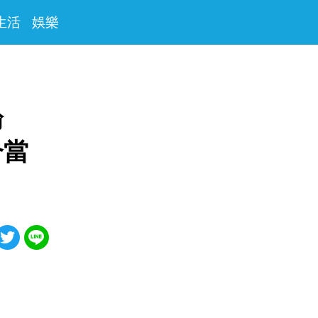
生活
娛樂
論
合當