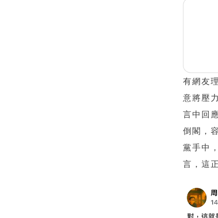
有網友
意將壓
言中回
倒閣，
黨手中
言，這