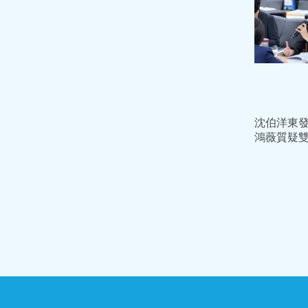
沈伯洋東
鴻薇質疑
免時的店家