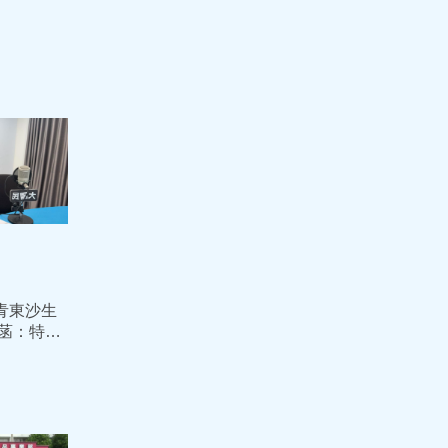
青東沙生
菡：特權
下台