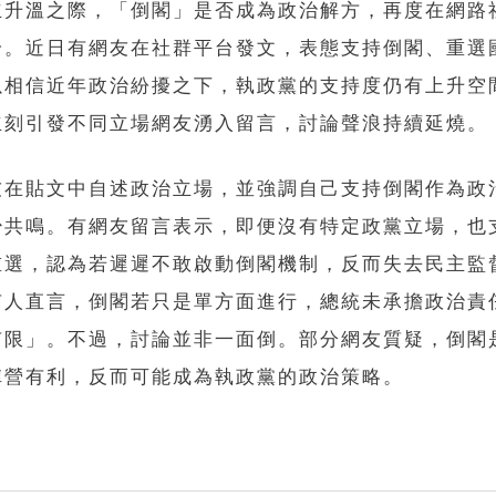
立升溫之際，「倒閣」是否成為政治解方，再度在網路
論。近日有網友在社群平台發文，表態支持倒閣、重選
以相信近年政治紛擾之下，執政黨的支持度仍有上升空
立刻引發不同立場網友湧入留言，討論聲浪持續延燒。
友在貼文中自述政治立場，並強調自己支持倒閣作為政
少共鳴。有網友留言表示，即便沒有特定政黨立場，也
重選，認為若遲遲不敢啟動倒閣機制，反而失去民主監
有人直言，倒閣若只是單方面進行，總統未承擔政治責
有限」。不過，討論並非一面倒。部分網友質疑，倒閣
陣營有利，反而可能成為執政黨的政治策略。