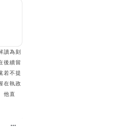
解讀為刻
在後續留
黨若不提
握在執政
。他直