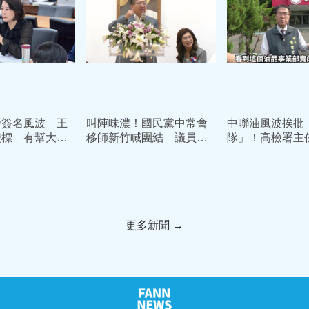
發簽名風波 王
叫陣味濃！國民黨中常會
中聯油風波挨批
雙標 有幫大罷
移師新竹喊團結 議員突
隊」！高檢署主
說過一次話嗎?
襲大喊「陳見賢加油」現
反擊黃偉哲：人
場瞬間凍結
那麼低
更多新聞 →