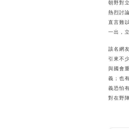
朝野對
熱烈討
直言難
一出，
該名網
引來不
與國會
義；也
義恐怕
對在野