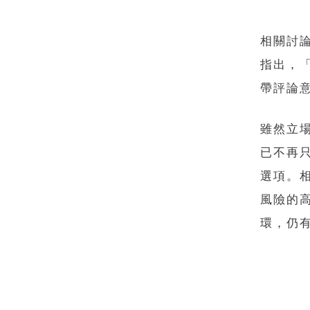
相關討
指出，
帶評論
雖然立
已不再
選項。
風險的
環，仍