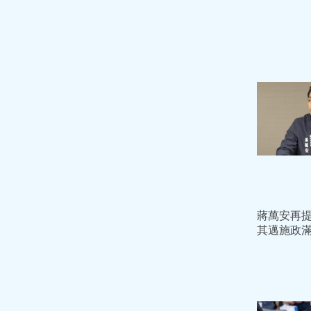
蔣萬安再
其邁施政
適合的人