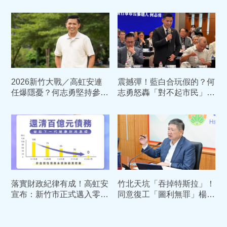
月」竹縣前教育局長接手
「食安系統性失靈」
8/3上任
2026新竹大戰／高虹安連
震撼彈！藍白合玩假的？何
任爆隱憂？何志勇堅持參選
志勇怒轟「對不起市民」
反擊鄭麗文：藍白要合應選
揚言脫黨參選新竹市長到底
最好的人
落實財政紀律有成！高虹安
竹北天坑「吞掉特斯拉」！
宣布：新竹市正式邁入零負
同意復工「圖利無罪」楊文
債時代 關鍵曝光
科：司法還原真相，清白經
得起檢驗