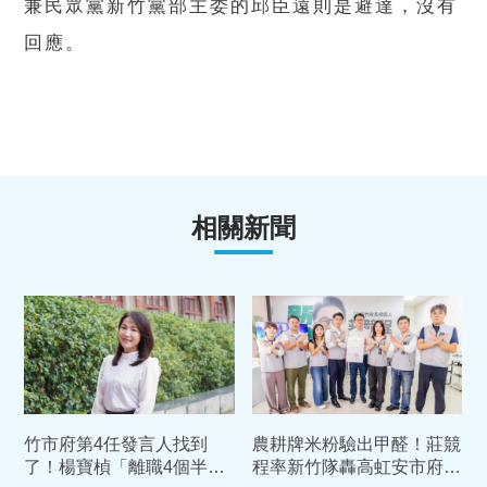
兼民眾黨新竹黨部主委的邱臣遠則是避達，沒有
回應。
相關新聞
竹市府第4任發言人找到
農耕牌米粉驗出甲醛！莊競
了！楊寶楨「離職4個半
程率新竹隊轟高虹安市府