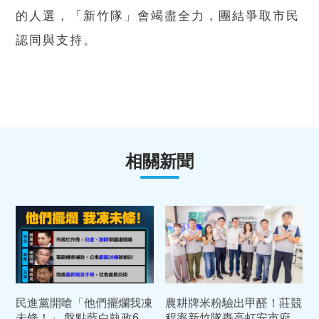
的人選，「新竹隊」會竭盡全力，團結爭取市民
認同與支持。
相關新聞
民進黨開嗆「他們擺爛我凍
農耕牌米粉驗出甲醛！莊競
未條！」 盤點藍白執政6縣
程率新竹隊轟高虹安市府