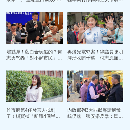
市「怪奇爭議連環爆」
「食安系統性失靈」
震撼彈！藍白合玩假的？何
再爆光電弊案！綠議員陳明
志勇怒轟「對不起市民」
澤涉收賄千萬 柯志恩痛
揚言脫黨參選新竹市長到底
批：民進黨綠能變成「綠
金」
竹市府第4任發言人找到
內政部列3大罪狀聲請解散
了！楊寶楨「離職4個半
統促黨 張安樂反擊：民進
月」竹縣前教育局長接手
黨草菅人命才該被解散
8/3上任