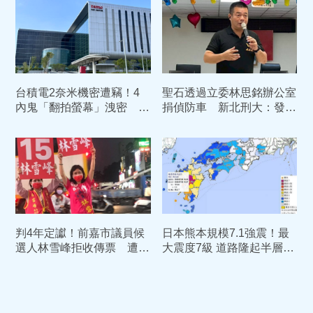
台積電2奈米機密遭竊！4
聖石透過立委林思銘辦公室
內鬼「翻拍螢幕」洩密 主
捐偵防車 新北刑大：發現
謀陳力銘重判10年定讞
有異立即停止
判4年定讞！前嘉市議員候
日本熊本規模7.1強震！最
選人林雪峰拒收傳票 遭拘
大震度7級 道路隆起半層樓
提連夜入監
高、AEON爆災情