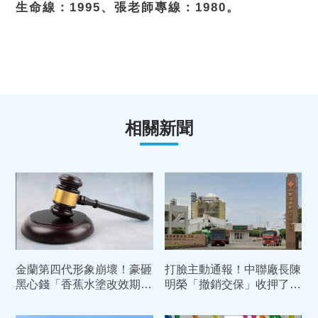
生命線：1995、張老師專線：1980。
相關新聞
金蘭第四代形象崩壞！豪砸
打臉主動通報！中聯廠長陳
黑心錢「香蕉水塗改效期」
明榮「撤銷交保」收押了
過期康普茶倒入香檳瓶高價
中院：5月早知情苯駢芘超
賣
標