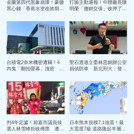
金蘭第四代形象崩壞！豪砸
打臉主動通報！中聯廠長陳
黑心錢「香蕉水塗改效期」
明榮「撤銷交保」收押了
過期康普茶倒入香檳瓶高價
中院：5月早知情苯駢芘超
賣
標
台積電2奈米機密遭竊！4
聖石透過立委林思銘辦公室
內鬼「翻拍螢幕」洩密 主
捐偵防車 新北刑大：發現
謀陳力銘重判10年定讞
有異立即停止
判4年定讞！前嘉市議員候
日本熊本規模7.1強震！最
選人林雪峰拒收傳票 遭拘
大震度7級 道路隆起半層樓