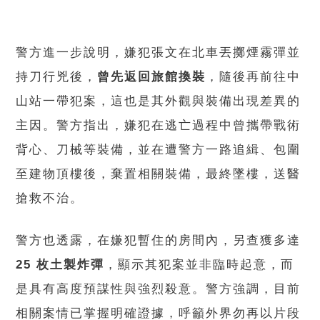
警方進一步說明，嫌犯張文在北車丟擲煙霧彈並
持刀行兇後，
曾先返回旅館換裝
，隨後再前往中
山站一帶犯案，這也是其外觀與裝備出現差異的
主因。警方指出，嫌犯在逃亡過程中曾攜帶戰術
背心、刀械等裝備，並在遭警方一路追緝、包圍
至建物頂樓後，棄置相關裝備，最終墜樓，送醫
搶救不治。
警方也透露，在嫌犯暫住的房間內，另查獲多達
25
枚土製炸彈
，顯示其犯案並非臨時起意，而
是具有高度預謀性與強烈殺意。警方強調，目前
相關案情已掌握明確證據，呼籲外界勿再以片段