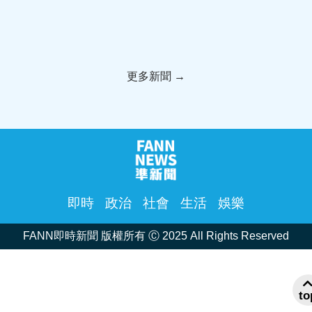
提連夜入監
高、AEON爆災情
更多新聞 →
即時
政治
社會
生活
娛樂
FANN即時新聞 版權所有 Ⓒ 2025 All Rights Reserved
to