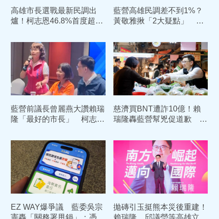
高雄市長選戰最新民調出
藍營高雄民調差不到1%？
爐！柯志恩46.8%首度超
黃敬雅揪「2大疑點」 轟
車 賴瑞隆回應了
柯志恩刻意誤導
藍營前議長曾麗燕大讚賴瑞
慈濟買BNT遭詐10億！賴
隆「最好的市長」 柯志恩
瑞隆轟藍營幫兇促道歉 柯
急通電話親上火線回應
志恩反擊：比病毒還毒
EZ WAY爆爭議 藍委吳宗
拋磚引玉挺熊本災後重建！
憲轟「關務署甩鍋」：憑什
賴瑞隆、邱議瑩等高雄立委