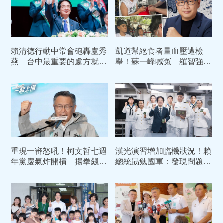
賴清德行動中常會砲轟盧秀
凱道幫絕食者量血壓遭檢
燕 台中最重要的處方就是
舉！蘇一峰喊冤 羅智強聲
換市長
援：賴清德11次路邊救人
重現一審怒吼！柯文哲七週
漢光演習增加臨機狀況！賴
年黨慶氣炸開槓 揚拳飆嗆
總統勗勉國軍：發現問題立
賴清德：我絕不投降
即改善