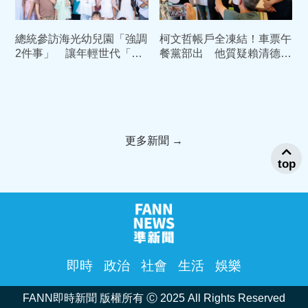
總統參訪海光幼兒園「強調
柯文哲帳戶全凍結！車票午
2件事」 讓年輕世代「敢
餐黨部出 他質疑賴清德：
婚、願生、樂養」
為何讓國家四分五裂？
更多新聞 →
top
即時
政治
社會
生活
娛樂
FANN即時新聞 版權所有 Ⓒ 2025 All Rights Reserved