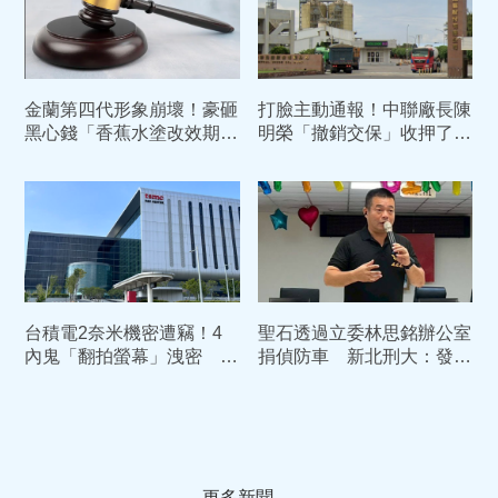
金蘭第四代形象崩壞！豪砸
打臉主動通報！中聯廠長陳
黑心錢「香蕉水塗改效期」
明榮「撤銷交保」收押了
過期康普茶倒入香檳瓶高價
中院：5月早知情苯駢芘超
賣
標
台積電2奈米機密遭竊！4
聖石透過立委林思銘辦公室
內鬼「翻拍螢幕」洩密 主
捐偵防車 新北刑大：發現
謀陳力銘重判10年定讞
有異立即停止
更多新聞 →