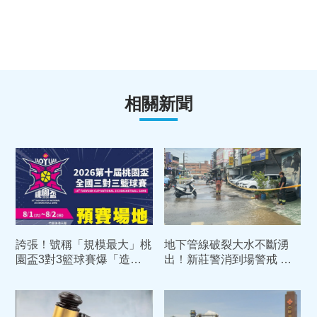
相關新聞
誇張！號稱「規模最大」桃
地下管線破裂大水不斷湧
園盃3對3籃球賽爆「造假
出！新莊警消到場警戒 聯
隊伍」 承包商認了：用AI
絡自來水公司搶修
生成