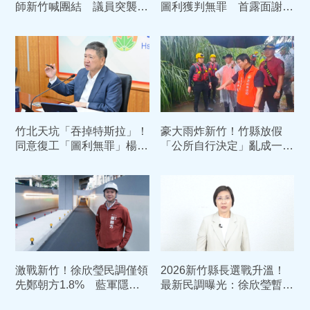
師新竹喊團結 議員突襲大
圖利獲判無罪 首露面謝法
喊「陳見賢加油」現場瞬間
官、司法：還我清白
凍結
竹北天坑「吞掉特斯拉」！
豪大雨炸新竹！竹縣放假
同意復工「圖利無罪」楊文
「公所自行決定」亂成一
科：司法還原真相，清白經
團 楊文科遭罵翻道歉了
得起檢驗
激戰新竹！徐欣瑩民調僅領
2026新竹縣長選戰升溫！
先鄭朝方1.8% 藍軍隱憂
最新民調曝光：徐欣瑩暫居
曝光
領先