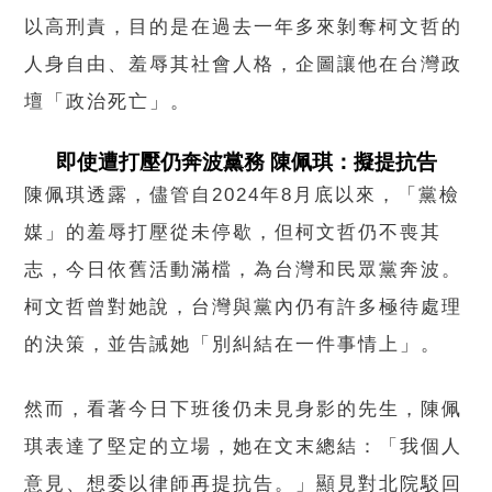
以高刑責，目的是在過去一年多來剝奪柯文哲的
人身自由、羞辱其社會人格，企圖讓他在台灣政
壇「政治死亡」。
即使遭打壓仍奔波黨務 陳佩琪：擬提抗告
陳佩琪透露，儘管自2024年8月底以來，「黨檢
媒」的羞辱打壓從未停歇，但柯文哲仍不喪其
志，今日依舊活動滿檔，為台灣和民眾黨奔波。
柯文哲曾對她說，台灣與黨內仍有許多極待處理
的決策，並告誡她「別糾結在一件事情上」。
然而，看著今日下班後仍未見身影的先生，陳佩
琪表達了堅定的立場，她在文末總結：「我個人
意見、想委以律師再提抗告。」顯見對北院駁回