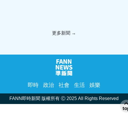
賴清德：我絕不投降
為何讓國家四分五裂？
更多新聞 →
即時
政治
社會
生活
娛樂
FANN即時新聞 版權所有 Ⓒ 2025 All Rights Reserved
to