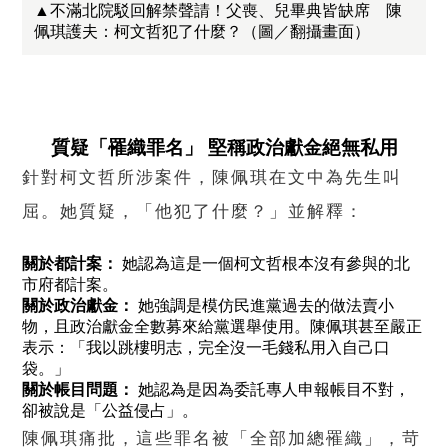
▲不滿北院駁回解禁聲請！父喪、兒畢典皆缺席 陳
佩琪護夫：柯文哲犯了什麼？（圖／翻攝畫面）
質疑「罹織罪名」 堅稱政治獻金絕無私用
針對柯文哲所涉案件，陳佩琪在文中為先生叫
屈。她質疑，「他犯了什麼？」並解釋：
關於都計案：
她認為這是一個柯文哲根本沒有參與的北
市府都計案。
關於政治獻金：
她強調是模仿民進黨過去的做法賣小
物，且政治獻金全數募來給黨選舉使用。陳佩琪甚至嚴正
表示：「我以跳樓明志，完全沒一毛錢私用入自己口
袋。」
關於帳目問題：
她認為是因為委託專人申報帳目不對，
卻被說是「公益侵占」。
陳佩琪痛批，這些罪名被「全部加總罹織」，苛