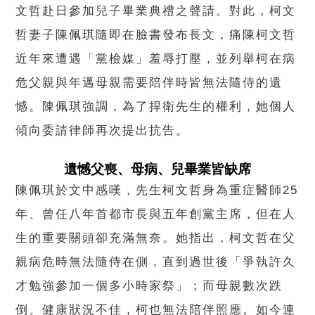
文哲赴日參加兒子畢業典禮之聲請。對此，柯文
哲妻子陳佩琪隨即在臉書發布長文，痛陳柯文哲
近年來遭遇「黨檢媒」羞辱打壓，並列舉柯在病
危父親與年邁母親需要陪伴時皆無法隨侍的遺
憾。陳佩琪強調，為了捍衛先生的權利，她個人
傾向委請律師再次提出抗告。
遺憾父喪、母病、兒畢業皆缺席
陳佩琪於文中感嘆，先生柯文哲身為重症醫師25
年、曾任八年首都市長與五年創黨主席，但在人
生的重要關頭卻充滿無奈。她指出，柯文哲在父
親病危時無法隨侍在側，直到過世後「爭執許久
才勉強參加一個多小時家祭」；而母親數次跌
倒、健康狀況不佳，柯也無法陪伴照應。如今連