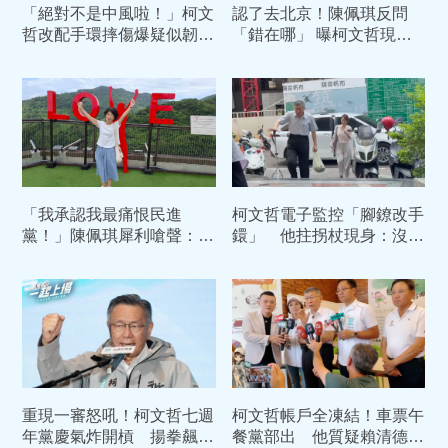
「絕對不是中風啦！」柯文
認了去北京！陳佩琪反問
哲改配手環摔傷爆疑似韌帶
「錯在哪」 曝柯文哲現
斷裂 陳佩琪氣炸開嗆：羞
狀：戶頭零元只能乞討
辱性極強
「我承認我最痛恨民進
柯文哲電子監控「腳鐐改手
黨！」陳佩琪犀利嗆聲：愛
鐶」 他拄拐杖現身：沒事
台灣的人就希望他們下台
沒事！
重現一審怒吼！柯文哲七週
柯文哲帳戶全凍結！車票午
年黨慶氣炸開槓 揚拳飆嗆
餐黨部出 他質疑賴清德：