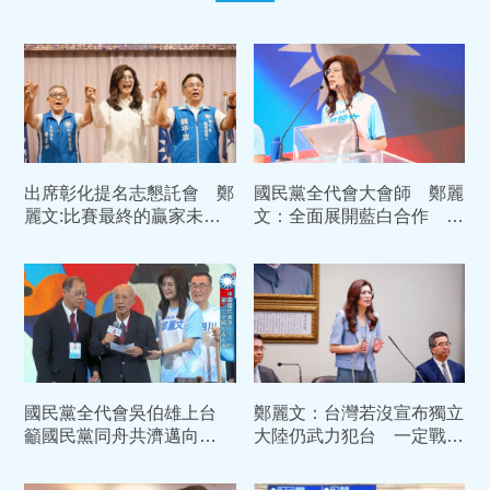
出席彰化提名志懇託會 鄭
國民黨全代會大會師 鄭麗
麗文:比賽最終的贏家未必
文：全面展開藍白合作 務
是跑的快的人
必在2028年下架民進黨
國民黨全代會吳伯雄上台
鄭麗文：台灣若沒宣布獨立
籲國民黨同舟共濟邁向
大陸仍武力犯台 一定戰鬥
2028政黨輪替
還擊