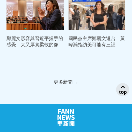
鄭麗文形容與習近平握手的
國民黨主席鄭麗文返台 黃
感覺 大又厚實柔軟的像雲
暐瀚指訪美可能有三誤
朵
更多新聞 →
top