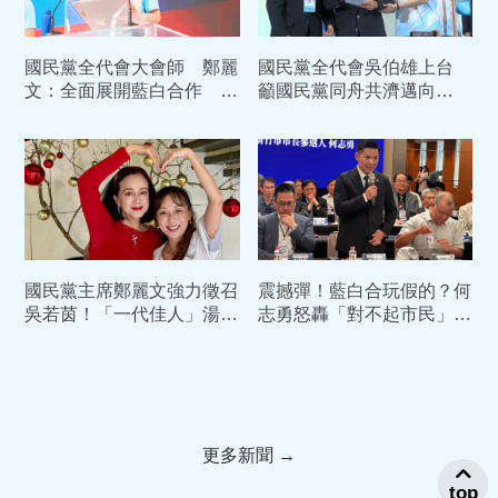
國民黨全代會大會師 鄭麗
國民黨全代會吳伯雄上台
文：全面展開藍白合作 務
籲國民黨同舟共濟邁向
必在2028年下架民進黨
2028政黨輪替
國民黨主席鄭麗文強力徵召
震撼彈！藍白合玩假的？何
吳若茵！「一代佳人」湯蘭
志勇怒轟「對不起市民」
花息影30年首度現身相挺
揚言脫黨參選新竹市長到底
更多新聞 →
top