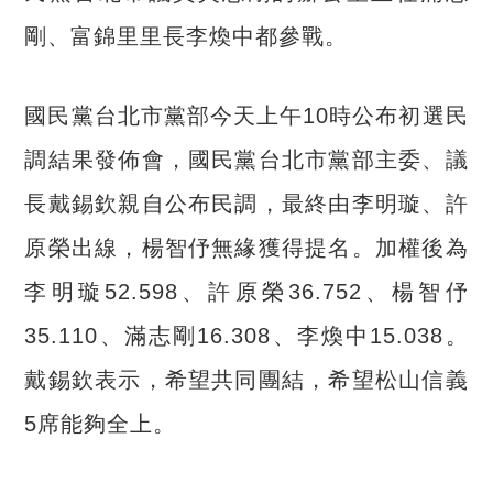
剛、富錦里里長李煥中都參戰。
國民黨台北市黨部今天上午
10
時公布初選民
調結果發佈會，國民黨台北市黨部主委、議
長戴錫欽親自公布民調，最終由李明璇、許
原榮出線，楊智伃無緣獲得提名。加權後為
李明璇
52.598
、許原榮
36.752
、楊智伃
35.110
、滿志剛
16.308
、李煥中
15.038
。
戴錫欽表示，希望共同團結，希望松山信義
5
席能夠全上。