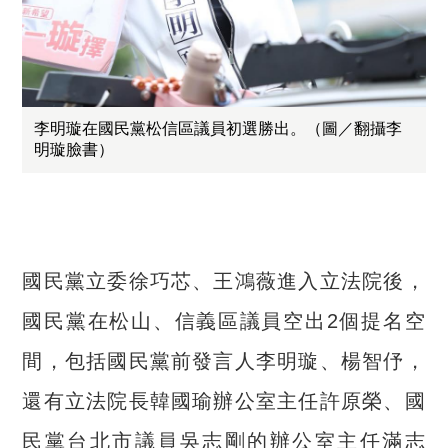
李明璇在國民黨松信區議員初選勝出。（圖／翻攝李
明璇臉書）
國民黨立委徐巧芯、王鴻薇進入立法院後，
國民黨在松山、信義區議員空出
2
個提名空
間，包括國民黨前發言人李明璇、楊智伃，
還有立法院長韓國瑜辦公室主任許原榮、國
民黨台北市議員吳志剛的辦公室主任滿志