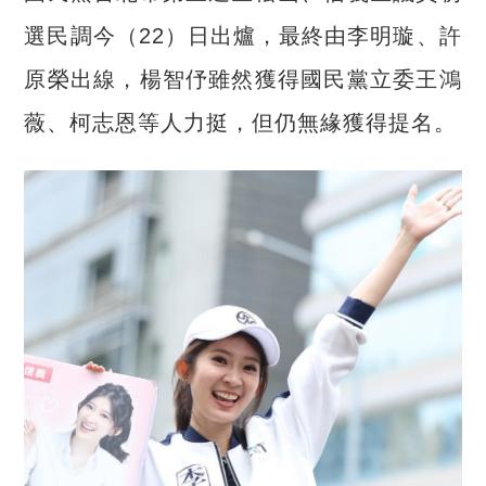
選民調今（
22
）日出爐，最終由李明璇、許
原榮出線，楊智伃雖然獲得國民黨立委王鴻
薇、柯志恩等人力挺，但仍無緣獲得提名。