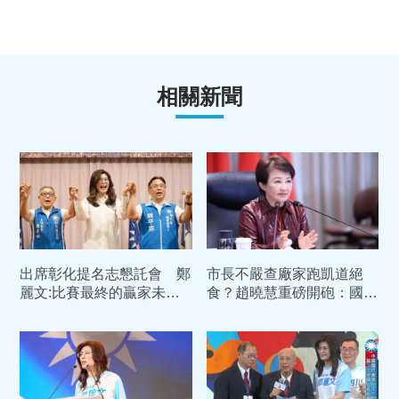
相關新聞
出席彰化提名志懇託會 鄭
市長不嚴查廠家跑凱道絕
麗文:比賽最終的贏家未必
食？趙曉慧重磅開砲：國民
是跑的快的人
黨「反毒油」恐全面失分