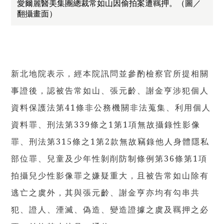
愛爾麗醫美集團總裁常如山因偷拍案遭羈押。（圖／
翻攝畫面）
新北地院表示，經本院訊問並參酌檢察官所提相關
事證後，認被告常如山、張元齡、謝金亨涉犯個人
資料保護法第41條非公務機關非法蒐集、利用個人
資料罪、刑法第339條之1第1項無故攝錄性影像
罪、刑法第315條之1第2款無故竊錄他人身體隱私
部位罪、兒童及少年性剝削防制條例第36條第1項
拍攝兒少性影像罪之嫌疑重大，且被告常如山除有
逃亡之虞外，其與張元齡、謝金亨亦均有勾串共
犯、證人、湮滅、偽造、變造證據之虞及羈押之必