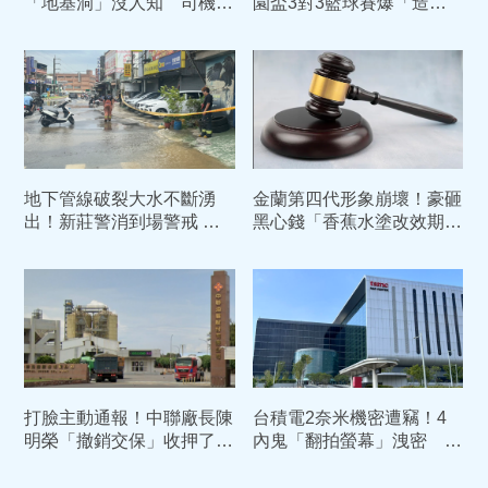
「地基洞」沒人知 司機狂
園盃3對3籃球賽爆「造假
灌土活埋 賠247萬獲緩刑
隊伍」 承包商認了：用AI
生成
地下管線破裂大水不斷湧
金蘭第四代形象崩壞！豪砸
出！新莊警消到場警戒 聯
黑心錢「香蕉水塗改效期」
絡自來水公司搶修
過期康普茶倒入香檳瓶高價
賣
打臉主動通報！中聯廠長陳
台積電2奈米機密遭竊！4
明榮「撤銷交保」收押了
內鬼「翻拍螢幕」洩密 主
中院：5月早知情苯駢芘超
謀陳力銘重判10年定讞
標