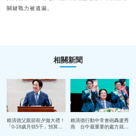
關鍵戰力被遺漏。
相關新聞
賴清德父親節前夕拋大禮！
賴清德行動中常會砲轟盧秀
「0-18歲月領5千」預算入
燕 台中最重要的處方就是
列 喊話：此時不生更待何
換市長