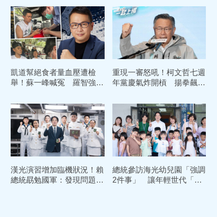
時
凱道幫絕食者量血壓遭檢
重現一審怒吼！柯文哲七週
舉！蘇一峰喊冤 羅智強聲
年黨慶氣炸開槓 揚拳飆嗆
援：賴清德11次路邊救人
賴清德：我絕不投降
漢光演習增加臨機狀況！賴
總統參訪海光幼兒園「強調
總統勗勉國軍：發現問題立
2件事」 讓年輕世代「敢
即改善
婚、願生、樂養」