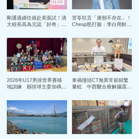
剛通過續任就赴美面試！清
苦苓狂言「唐朝不存在」！
大校長高為元認「好奇」道
Cheap怒打臉：李白用鮮卑
歉 教授重砲開轟：自戀且
文寫詩？
失格
2026年U17男排世界賽移
車禍撞頭CT無異常卻頻繁
地訓練 縣排球主委加碼加
暈眩 中西醫合療解腦震盪
菜金鼓舞選手士氣
後遺症