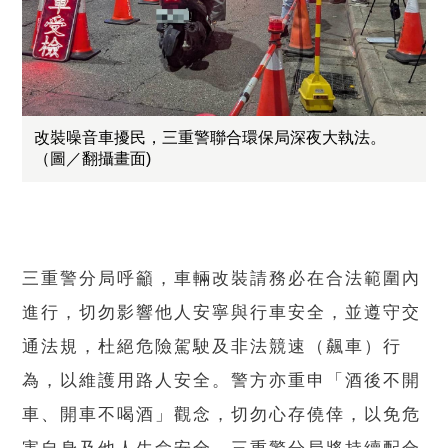
改裝噪音車擾民，三重警聯合環保局深夜大執法。
（圖／翻攝畫面)
三重警分局呼籲，車輛改裝請務必在合法範圍內
進行，切勿影響他人安寧與行車安全，並遵守交
通法規，杜絕危險駕駛及非法競速（飆車）行
為，以維護用路人安全。警方亦重申「酒後不開
車、開車不喝酒」觀念，切勿心存僥倖，以免危