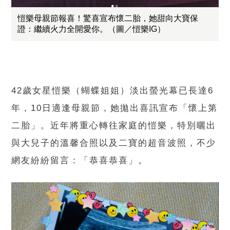
愷樂母親節報喜！驚喜宣布懷二胎，她甜向大寶保
證：繼續火力全開愛你。（圖／愷樂IG）
42歲女星愷樂（蝴蝶姐姐）淡出螢光幕已長達6
年，10日適逢母親節，她拋出喜訊宣布「懷上第
二胎」。近年將重心轉往家庭的愷樂，特別曬出
與大兒子的溫馨合照以及二寶的超音波照，不少
網友紛紛留言：「恭喜恭喜」。