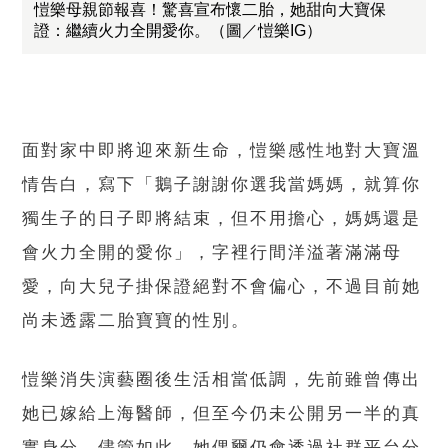
愷樂母親節報喜！驚喜宣布懷二胎，她甜向大寶保
證：繼續火力全開愛你。（圖／愷樂IG）
面對家中即將迎來新生命，愷樂感性地對大寶溫
情告白，寫下「鵝子謝謝你選我當媽媽，就算你
獨生子的日子即將結束，但不用擔心，媽媽還是
會火力全開的愛你」，字裡行間洋溢著滿滿母
愛，向大兒子掛保證絕對不會偏心，不過目前她
尚未透露二胎寶寶的性別。
愷樂消失演藝圈後生活相當低調，先前雖曾傳出
她已嫁給上海醫師，但至今仍未公開另一半的真
實身分。儘管如此，她偶爾仍會透過社群平台分