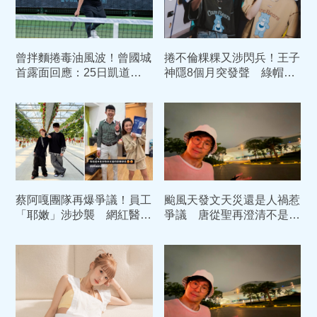
曾拌麵捲毒油風波！曾國城
捲不倫粿粿又涉閃兵！王子
首露面回應：25日凱道遊
神隱8個月突發聲 綠帽夫
行「精神加盟」
范姜同日PO文「慘遭逼搬
家」
蔡阿嘎團隊再爆爭議！員工
颱風天發文天災還是人禍惹
「耶嫩」涉抄襲 網紅醫提
爭議 唐從聖再澄清不是針
告侵犯商標權
對任何人、任何單位