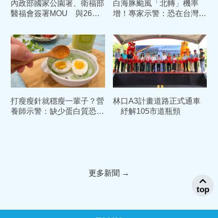
內政部國家公園署、衛福部
白海豚颱風「北轉」機率
醫福會簽署MOU 與26家
增！專家示警：恐在台灣東
部立醫院合作開啟綠色醫療
北部滯留打轉3天
打瘦瘦針就穩瘦一輩子？營
林口A3計畫道路正式通車
養師示警：缺少蛋白質恐缺
紓解105市道瓶頸
肌又復胖
更多新聞 →
top