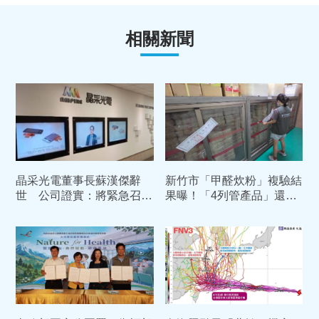
相關新聞
晶采光電董事長蘇漢傑辭
新竹市「甲醛炊粉」複驗結
世 公司證實：將緊急召開
果曝！「4列管產品」還是
董事會推選董事長
有甲醛 依法重罰384萬元