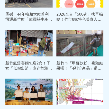
震撼！44年輪胎大廠普利
2026全台「500碗」榜單揭
司通新竹廠「裁員關生產
曉！竹市8家特色美食入
線」 553名員工「載走」密
選 展現風城庶民美食魅力
談
新竹氣爆害麵包店2命！子
新竹市「甲醛炊粉」複驗結
女「低價出清」庫存秒殺
果曝！「4列管產品」還是
淚謝暖舉：重新縫補破碎的
有甲醛 依法重罰384萬元
心