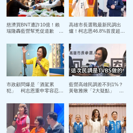
慈濟買BNT遭詐10億！賴
高雄市長選戰最新民調出
瑞隆轟藍營幫兇促道歉 柯
爐！柯志恩46.8%首度超
志恩反擊：比病毒還毒
車 賴瑞隆回應了
市政顧問爆是「酒駕累
藍營高雄民調差不到1%？
犯」 柯志恩重申零容忍：
黃敬雅揪「2大疑點」 轟
他已退出團隊
柯志恩刻意誤導