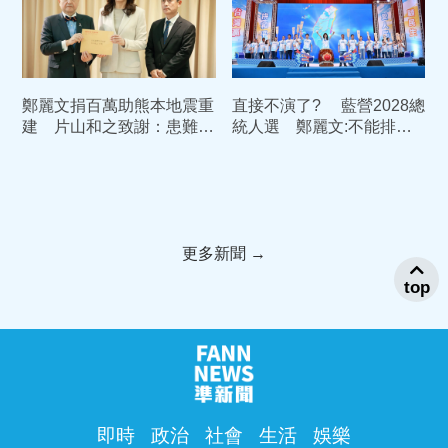
鄭麗文捐百萬助熊本地震重
直接不演了? 藍營2028總
建 片山和之致謝：患難見
統人選 鄭麗文:不能排除
真情
包括我在內
更多新聞 →
top
即時
政治
社會
生活
娛樂