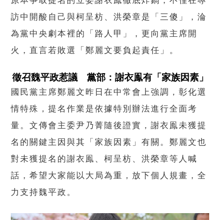
原本爭取提名的立委謝衣鳯徹底炸鍋，不僅在專
訪中開酸自己與柯呈枋、洪榮章是「三傻」，淪
為黨中央劇本裡的「路人甲」，更向黨主席開
火，直言若敗選「鄭麗文要負起責任」。
徵召魏平政惹議 黨部：謝衣鳯有「家族因素」
國民黨主席鄭麗文昨日在中常會上強調，彰化選
情特殊，提名作業是依據特別辦法進行全面考
量。文傳會主委尹乃菁隨後證實，謝衣鳯未獲提
名的關鍵主因與其「家族因素」有關。鄭麗文也
對未獲提名的謝衣鳯、柯呈枋、洪榮章等人喊
話，希望大家能以大局為重，放下個人規畫，全
力支持魏平政。