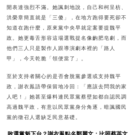
開表達強烈不滿。她諷刺地說，自己和柯呈枋、
洪榮章簡直就是「三傻」，在地方跑得要死卻不
知道在跑什麼，原來黨中央早就定案要提魏平
政。她更毒舌形容這場選戰提名像齣肥皂劇，而
他們三人只是製作人跟導演劇本裡的「路人
甲」，今天乾脆「領便當了」。
至於支持者關心的是否會脫黨參選或支持魏平
政，謝衣鳯語帶保留地冷回：「應該去問我的家
人吧！」她甚至爆料連民眾黨蔡壁如都自認民調
高過魏平政，有意以民眾黨身分角逐，暗諷國民
黨的徵召人選缺乏民意基礎。
敗選黨魁下台？謝衣鳯點名鄭麗文：比照蔡英文