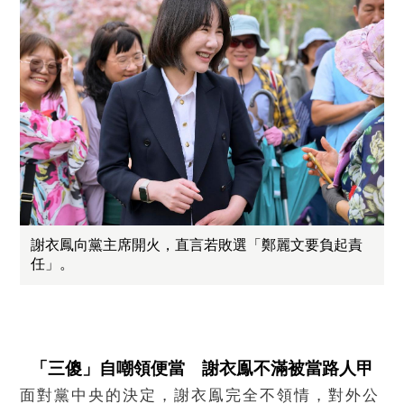
謝衣鳳向黨主席開火，直言若敗選「鄭麗文要負起責
任」。
「三傻」自嘲領便當 謝衣鳯不滿被當路人甲
面對黨中央的決定，謝衣鳯完全不領情，對外公