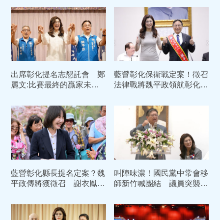
出席彰化提名志懇託會 鄭
藍營彰化保衛戰定案！徵召
麗文:比賽最終的贏家未必
法律戰將魏平政領航彰化起
是跑的快的人
飛轉型
藍營彰化縣長提名定案？魏
叫陣味濃！國民黨中常會移
平政傳將獲徵召 謝衣鳯：
師新竹喊團結 議員突襲大
成敗決策者負責
喊「陳見賢加油」現場瞬間
凍結