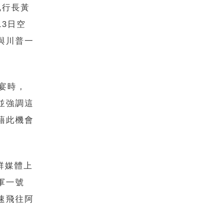
執行長黃
3日空
與川普一
宴時，
並強調這
藉此機會
群媒體上
軍一號
速飛往阿