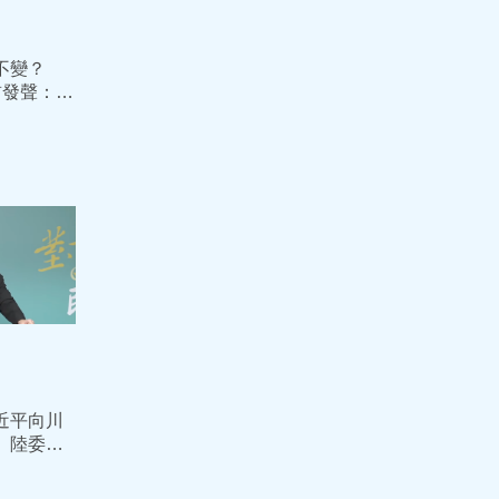
不變？
首發聲：政
方明確表
近平向川
 陸委會