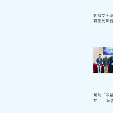
鄭麗文今率
有望見川
筆：不排
川普「不
立」 陸
政策未變