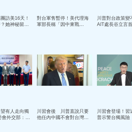
團訪美16天！
對台軍售暫停！美代理海
川普對台政策變
普？她神秘留伏
軍部長稱「因中東戰
AIT處長谷立言
除任何可能
事」 對比川普「籌碼
策不變、已向中
論」論調現微妙落差
達
希望有人走向獨
川習會後 川普直說只要
川習會登場！習
委會外交部：美
他任內中國不會對台灣動
普示警台獨風險
、持續深化溝通
武 武力攻台恐在這時間
回應了