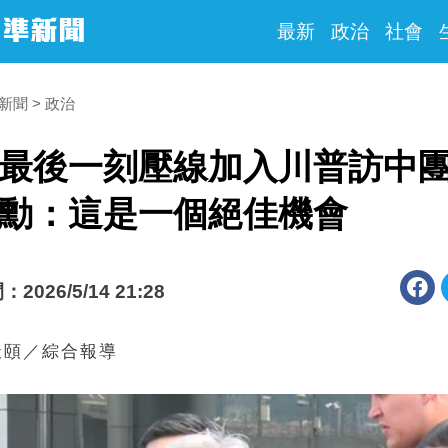
最新
政治
社會
時新聞
政治
最後一刻壓線加入川普訪中
勳：這是一個絕佳機會
026/5/14 21:28
天頤／綜合報導