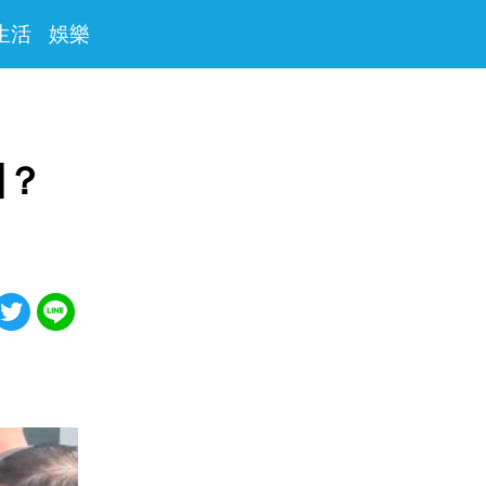
生活
娛樂
團？