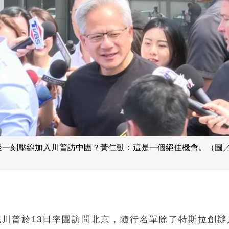
後一刻壓線加入川普訪中團？黃仁勳：這是一個絕佳機會。（圖
統川普於13日率團訪問北京，隨行名單除了特斯拉創辦