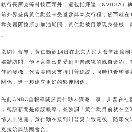
執行長庫克等科技巨頭外，還包括輝達（NVIDIA）
先前外界盛傳黃仁勳並未受邀參與本次行程，然而就在1
停靠美國阿拉斯加加油期間，黃仁勳被目擊現身登機，
合。
鳳凰網》報導，黃仁勳於14日在北京人民大會堂出席國
受媒體訪問。他坦言自己是受到川普總統的親自邀約，
絕佳的契機，代表美國來支持川普總統，同時也希望能
方關係，進一步建立更好的夥伴關係。
，先前CNBC曾報導關於黃仁勳未獲邀一事，川普在社
謠，稱該新聞是錯誤報導，並強調「黃仁勳目前就在空
知情人士透露，黃仁勳在接到川普親自致電後，隨即火
安克拉治與訪團會合。