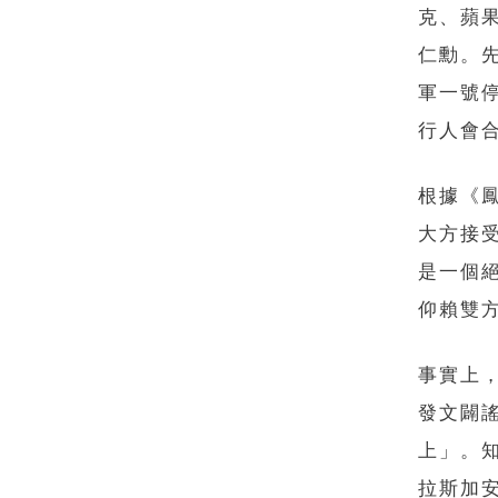
克、蘋果
仁勳。
軍一號
行人會
根據《
大方接
是一個
仰賴雙
事實上
發文闢
上」。
拉斯加