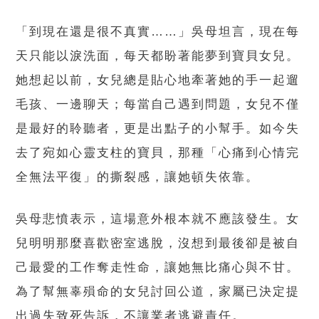
「到現在還是很不真實……」吳母坦言，現在每
天只能以淚洗面，每天都盼著能夢到寶貝女兒。
她想起以前，女兒總是貼心地牽著她的手一起遛
毛孩、一邊聊天；每當自己遇到問題，女兒不僅
是最好的聆聽者，更是出點子的小幫手。如今失
去了宛如心靈支柱的寶貝，那種「心痛到心情完
全無法平復」的撕裂感，讓她頓失依靠。
吳母悲憤表示，這場意外根本就不應該發生。女
兒明明那麼喜歡密室逃脫，沒想到最後卻是被自
己最愛的工作奪走性命，讓她無比痛心與不甘。
為了幫無辜殞命的女兒討回公道，家屬已決定提
出過失致死告訴，不讓業者逃避責任。