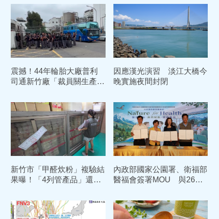
震撼！44年輪胎大廠普利
因應漢光演習 淡江大橋今
司通新竹廠「裁員關生產
晚實施夜間封閉
線」 553名員工「載走」密
談
新竹市「甲醛炊粉」複驗結
內政部國家公園署、衛福部
果曝！「4列管產品」還是
醫福會簽署MOU 與26家
有甲醛 依法重罰384萬元
部立醫院合作開啟綠色醫療