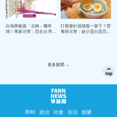
白海豚颱風「北轉」機率
打瘦瘦針就穩瘦一輩子？營
增！專家示警：恐在台灣東
養師示警：缺少蛋白質恐缺
北部滯留打轉3天
肌又復胖
更多新聞 →
top
即時
政治
社會
生活
娛樂