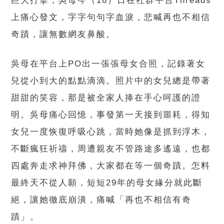
巨大打擊，吳母今（16）日在社群平台Threads
上痛心發文，字字句句字血淚，悲喊再也不相信
奇蹟，讓無數網友鼻酸。
吳母在平台上PO出一張張母女合照，記錄著女
兒從小到大的點點滴滴。照片中的女兒總是帶著
甜甜的笑容，那是被全家人捧在手心呵護的證
明。吳母痛心回憶，事發第一天接到噩耗，得知
女兒一度恢復呼吸心跳，當時她像是抓到浮木，
不斷瘋狂祈禱，周遭親友不管路途多遙遠，也都
四處奔走求神拜佛，大家都在等一個奇蹟。怎料
最終天不從人願，短短29年的母女緣分就此斷
絕，讓她徹底崩潰，痛喊「再也不相信有奇
蹟」。