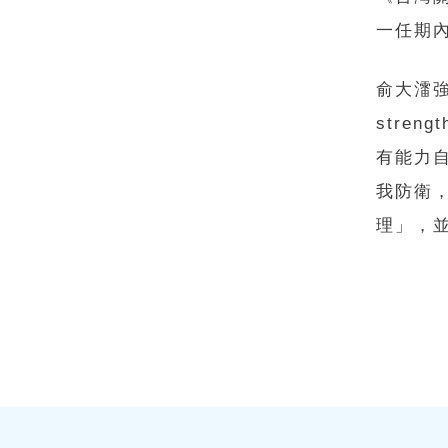
一任期內
俞大㵢強
stre
有能力
我防衛，
理」，