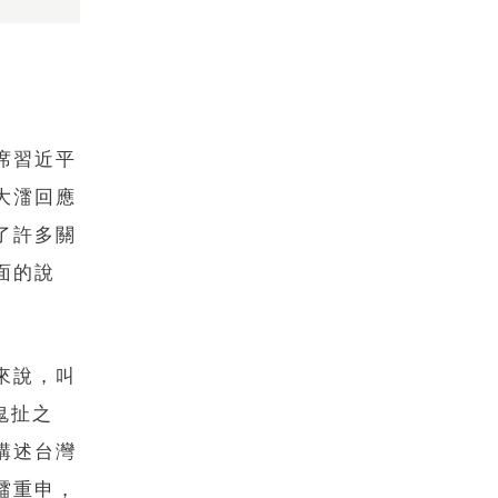
席習近平
大㵢回應
了許多關
面的說
來說，叫
鬼扯之
講述台灣
㵢重申，