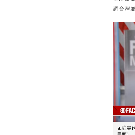
調台灣
▲駐美
畫面）