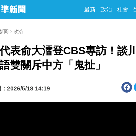
最新
政治
社會
時新聞
政治
代表俞大㵢登CBS專訪！談
語雙關斥中方「鬼扯」
026/5/18 14:19