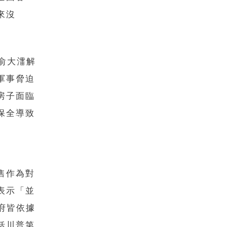
來沒
，俞大㵢解
軍事脅迫
房子面臨
保全導致
售作為對
表示「並
政府皆依據
括川普第