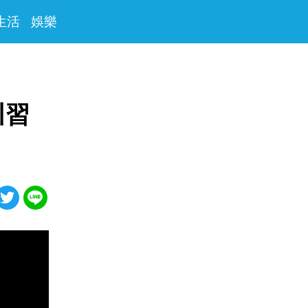
生活
娛樂
川習