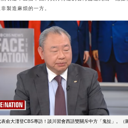
並非製造麻煩的一方。
代表俞大㵢登CBS專訪！談川習會西語雙關斥中方「鬼扯」。（