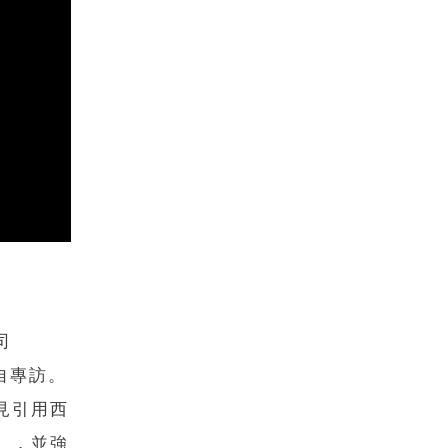
司
親自專訪。
見引用西
」，並強