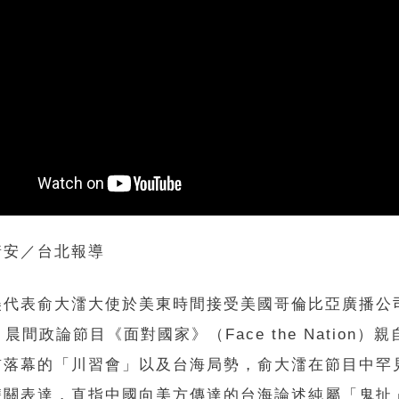
靖安／台北報導
美代表俞大㵢大使於美東時間接受美國哥倫比亞廣播公
）晨間政論節目《面對國家》（Face the Nation）
前落幕的「川習會」以及台海局勢，俞大㵢在節目中罕
雙關表達，直指中國向美方傳達的台海論述純屬「鬼扯