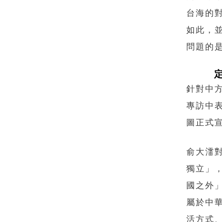
台海的對
如此，
問題的
針對中
專訪中
圖正式
俞大㵢
獨立」
國之外
屬於中
活方式