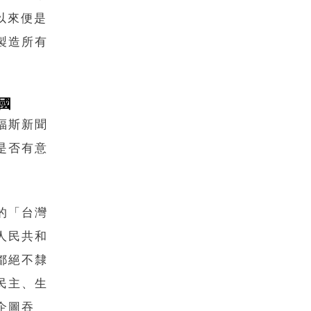
立以來便是
製造所有
國
福斯新聞
是否有意
的「台灣
人民共和
都絕不隸
民主、生
企圖吞