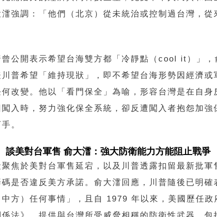
大㵢強調：「他們（北京）從未統治或控制過台灣，從
曾公開表示希望台海雙方都「冷靜點（cool it）」
表川普希望「維持現狀」，即不希望台海形勢因經濟或
任何改變。他以「看門保全」為喻，形容台灣是在自身
圖闖入時，努力強化保全系統，卻反遭闖入者抱怨加強
下手。
談美對台軍售 俞大㵢：強大防衛能力方能阻止戰爭
段聚焦於美對台軍售延宕，以及川普透露扣留最新批軍
籌碼是否違反美方承諾。俞大㵢回應，川普隨後已明確
中方）任何事情」，且自 1979 年以來，美國歷任
關係法》，提供與台灣所受威脅相稱的防衛性武器，包