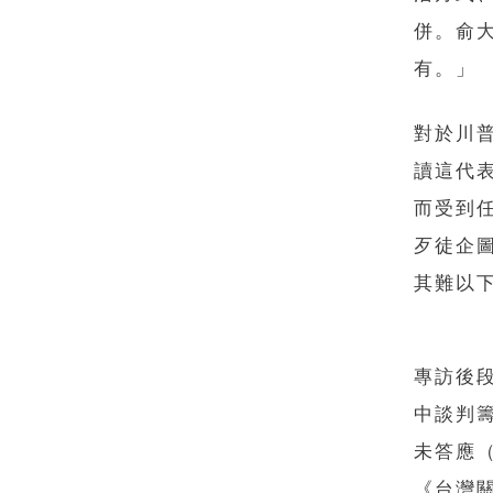
併。俞
有。」
對於川普
讀這代
而受到
歹徒企
其難以
專訪後
中談判
未答應（
《台灣