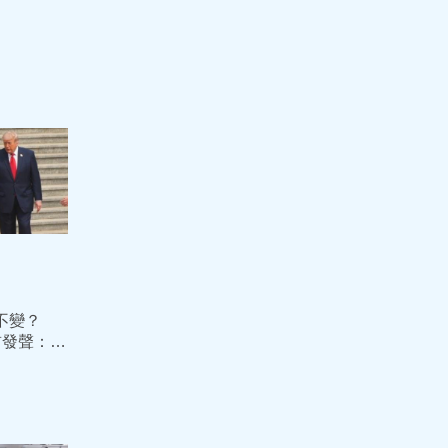
不變？
首發聲：政
方明確表