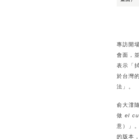
專訪開
會面，
表示「
於台灣
法」。
俞大㵢
做
el c
意）」
的版本