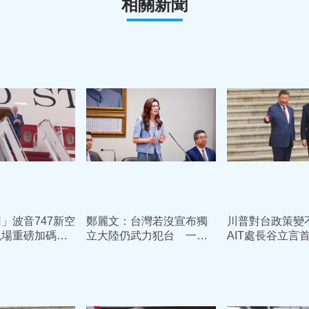
相關新聞
」波音747新空
鄭麗文：台灣若沒宣布獨
川普對台政策變
現場重磅加碼：
立大陸仍武力犯台 一定
AIT處長谷立言
時候再訪中國
戰鬥還擊
策不變、已向中
達