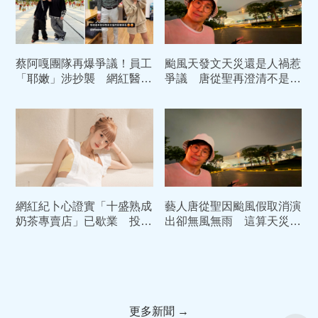
蔡阿嘎團隊再爆爭議！員工
颱風天發文天災還是人禍惹
「耶嫩」涉抄襲 網紅醫提
爭議 唐從聖再澄清不是針
告侵犯商標權
對任何人、任何單位
網紅紀卜心證實「十盛熟成
藝人唐從聖因颱風假取消演
奶茶專賣店」已歇業 投資
出卻無風無雨 這算天災還
的資金未能收回
是人禍?
更多新聞 →