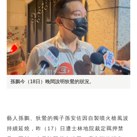
孫鵬今（18日）晚間說明狄鶯的狀況。
藝人孫鵬、狄鶯的獨子孫安佐因自製噴火槍風波
持續延燒，昨（17）日遭士林地院裁定羈押禁