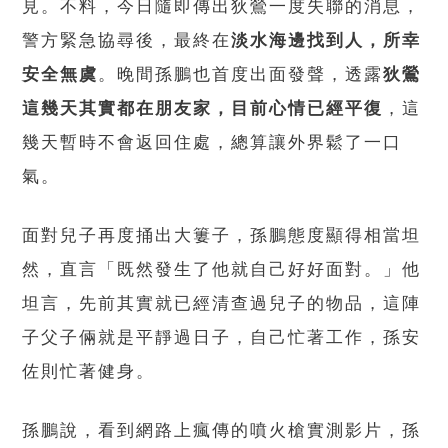
見。不料，今日隨即傳出狄鶯一度失聯的消息，
警方緊急協尋後，最終在
淡水海邊找到人，所幸
安全無虞
。晚間孫鵬也首度出面發聲，透露
狄鶯
這幾天其實都在朋友家，目前心情已經平復
，這
幾天暫時不會返回住處，總算讓外界鬆了一口
氣。
面對兒子再度捅出大簍子，孫鵬態度顯得相當坦
然，直言「既然發生了他就自己好好面對。」他
坦言，先前其實就已經清查過兒子的物品，這陣
子父子倆就是平靜過日子，自己忙著工作，孫安
佐則忙著健身。
孫鵬說，看到網路上瘋傳的噴火槍實測影片，孫