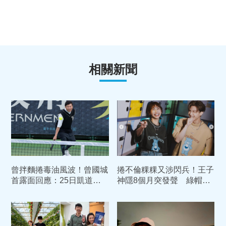
相關新聞
曾拌麵捲毒油風波！曾國城
捲不倫粿粿又涉閃兵！王子
首露面回應：25日凱道遊
神隱8個月突發聲 綠帽夫
行「精神加盟」
范姜同日PO文「慘遭逼搬
家」