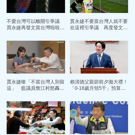
不愛台灣可以離開引爭議
賈永婕不要當台灣人就不要
買永婕再發文當台灣啦啦
在這裡引爭議 再度發文不
隊 不為任何政黨
要否定共同站立的土地
賈永婕嗆「不當台灣人別留
賴清德父親節前夕拋大禮！
這」 藍議員詹江村怒轟：
「0-18歲月領5千」預算入
酬庸董座徹底青鳥化
列 喊話：此時不生更待何
時