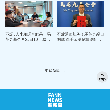
不認3人小組調查結果！馬
不放過蕭旭岑！馬英九親自
英九基金會25日10：30召
開戰 聯手金溥聰戴遐齡
開記者會：澄清事實、破除
「開記者會掀侵佔鐵證」
流言
更多新聞 →
top