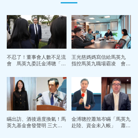
不忍了！董事會人數不足流
王光慈媽媽寫信給馬英九
會 馬英九委託金溥聰「真
指控馬英九職場霸凌 會循
相大白」：關乎我的一生清
司法管道尋求救濟
廉
瞞出訪、酒後過度換氣！馬
金溥聰控蕭旭岑瞞「馬英九
英九基金會發聲明 三大關
赴陸、資金未入帳」 蕭旭
鍵全面打臉王光慈
岑駁抹黑：將正式提告