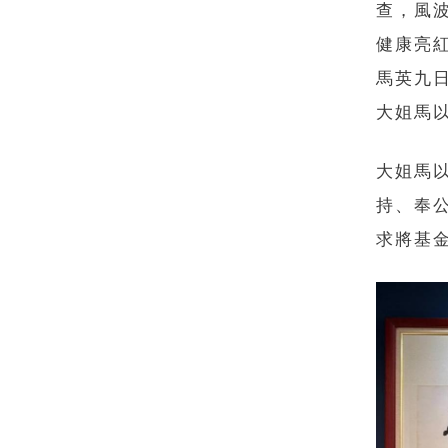
查，風
健康亮
馬英九
大姐馬
大姐馬
持、奉
求將基