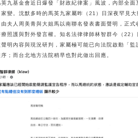
馬英九基金會近日爆發「財政紀律案」風波，內部全面
出家變。沈默多時的馬英九家屬昨（21）日深夜罕見大
，由夫人周美青與大姐馬以南聯名發表書面聲明，正式
醫療照護與對外發言權。知名法律律師林智群今（22）
依聲明內容與現況研判，家屬極可能已向法院啟動「監
程序；而台北地方法院稍早也對此做出回應。