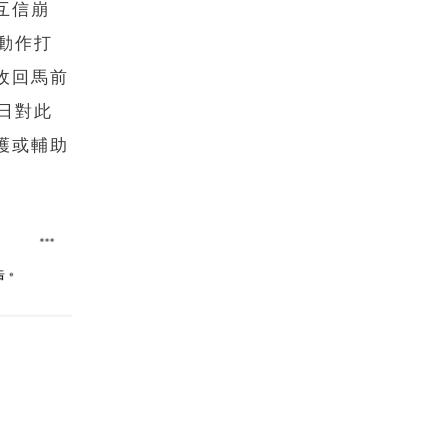
互信崩
動作打
收回馬前
日對此
護或輔助