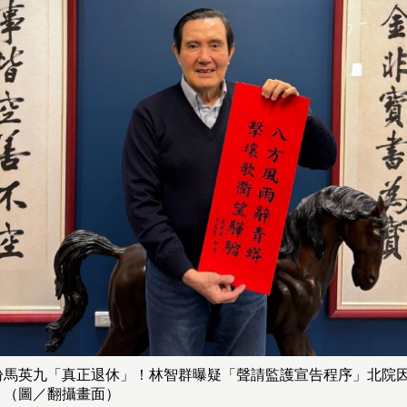
盼馬英九「真正退休」！林智群曝疑「聲請監護宣告程序」北院
。（圖／翻攝畫面）