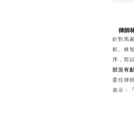
律師
針對馬
析。林
序，而
狀況有
委任律
表示：