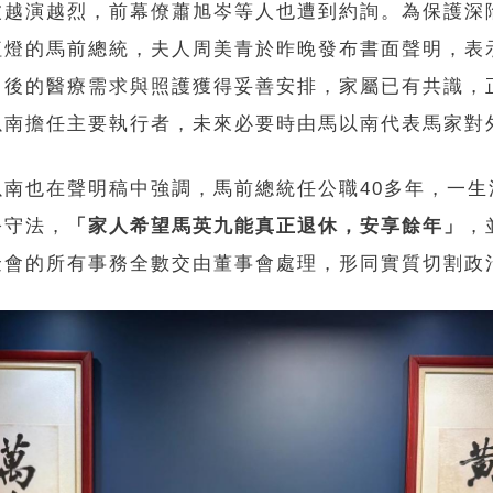
波越演越烈，前幕僚蕭旭岑等人也遭到約詢。為保護深
紅燈的馬前總統，夫人周美青於昨晚發布書面聲明，表
日後的醫療需求與照護獲得妥善安排，家屬已有共識，
以南擔任主要執行者，未來必要時由馬以南代表馬家對
以南也在聲明稿中強調，馬前總統任公職40多年，一生
公守法，
「家人希望馬英九能真正退休，安享餘年」
，
金會的所有事務全數交由董事會處理，形同實質切割政