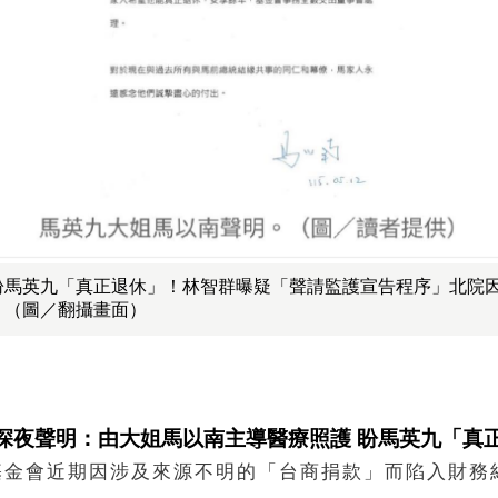
盼馬英九「真正退休」！林智群曝疑「聲請監護宣告程序」北院
。（圖／翻攝畫面）
深夜聲明：由大姐馬以南主導醫療照護 盼馬英九「真
基金會近期因涉及來源不明的「台商捐款」而陷入財務