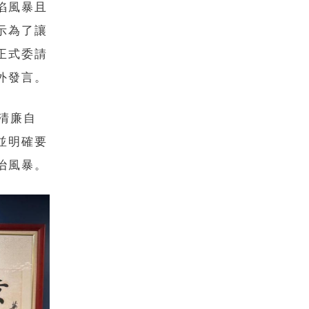
陷風暴且
示為了讓
正式委請
外發言。
清廉自
並明確要
治風暴。