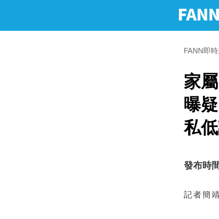
FANN即
家屬
曝疑
私低
發布時間：2
記者簡