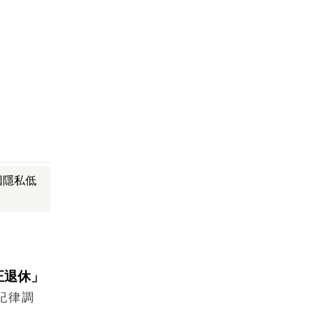
因隱私低
正退休」
紀律調