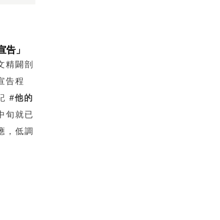
宣告」
文精闢剖
宣告程
標記
#他的
中旬就已
應，低調