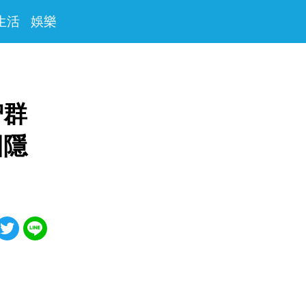
生活
娛樂
智群
因隱