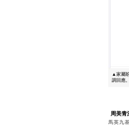
▲家屬
調回應
周美青
馬英九