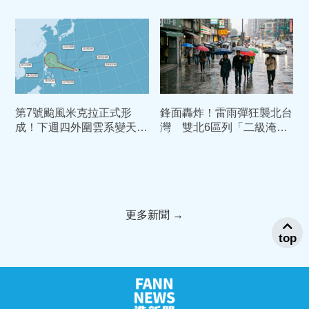
起」防豪雨...一週天氣總覽
測：這兩天最接近
第7號颱風米克拉正式形
鋒面轟炸！雷雨彈狂襲北台
成！下週四外圍雲系變天南
灣 雙北6區列「二級淹水
部迎降雨
警戒」慎防積淹水
更多新聞 →
top