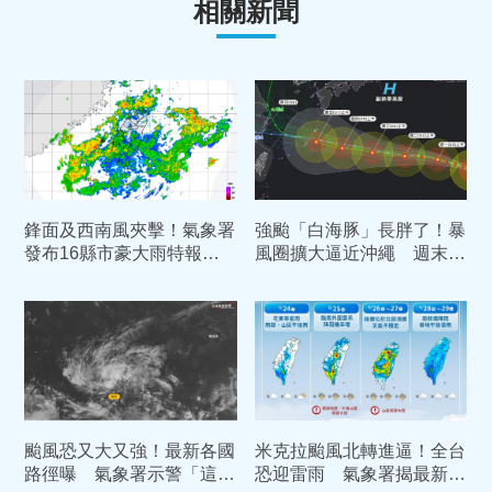
相關新聞
鋒面及西南風夾擊！氣象署
強颱「白海豚」長胖了！暴
發布16縣市豪大雨特報
風圈擴大逼近沖繩 週末2
下到晚上
路徑對台影響曝光
颱風恐又大又強！最新各國
米克拉颱風北轉進逼！全台
路徑曝 氣象署示警「這天
恐迎雷雨 氣象署揭最新預